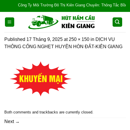
Skip
Công Ty Môi Trường Đô Thị Kiên Giang Chuyên: Thông Tắc Bồn Cầu, T
to
content
Published
17 Tháng 9, 2025
at
250 × 150
in
DỊCH VỤ
THÔNG CỐNG NGHẸT HUYỆN HÒN ĐẤT-KIÊN GIANG
Both comments and trackbacks are currently closed.
Next
→