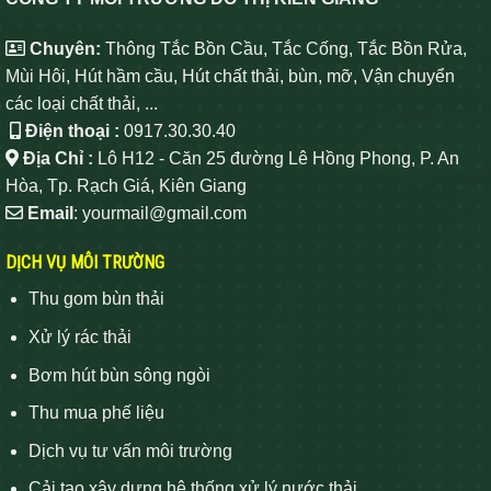
Chuyên:
Thông Tắc Bồn Cầu, Tắc Cống, Tắc Bồn Rửa,
Mùi Hôi, Hút hầm cầu, Hút chất thải, bùn, mỡ, Vận chuyển
các loại chất thải, ...
Điện thoại :
0917.30.30.40
Địa Chỉ :
Lô H12 - Căn 25 đường Lê Hồng Phong, P. An
Hòa, Tp. Rạch Giá, Kiên Giang
Email
: yourmail@gmail.com
DỊCH VỤ MÔI TRƯỜNG
Thu gom bùn thải
Xử lý rác thải
Bơm hút bùn sông ngòi
Thu mua phế liệu
Dịch vụ tư vấn môi trường
Cải tạo xây dựng hệ thống xử lý nước thải