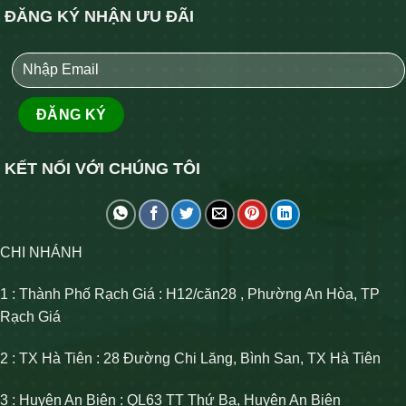
ĐĂNG KÝ NHẬN ƯU ĐÃI
KẾT NỐI VỚI CHÚNG TÔI
CHI NHÁNH
1 : Thành Phố Rạch Giá : H12/căn28 , Phường An Hòa, TP
Rạch Giá
2 : TX Hà Tiên : 28 Đường Chi Lăng, Bình San, TX Hà Tiên
3 : Huyện An Biên : QL63 TT Thứ Ba, Huyện An Biên