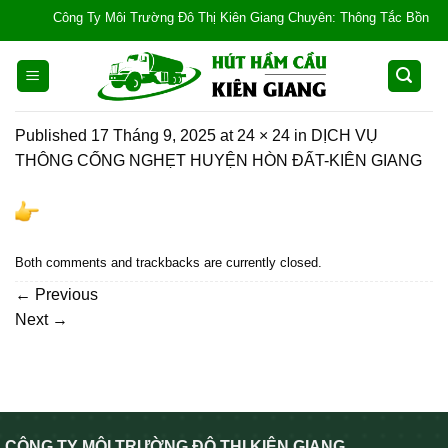
Skip
Công Ty Môi Trường Đô Thị Kiên Giang Chuyên: Thông Tắc Bồn Cầu, Tắ
to
content
Published
17 Tháng 9, 2025
at
24 × 24
in
DỊCH VỤ
THÔNG CỐNG NGHẸT HUYỆN HÒN ĐẤT-KIÊN GIANG
Both comments and trackbacks are currently closed.
←
Previous
Next
→
CÔNG TY MÔI TRƯỜNG ĐÔ THỊ KIÊN GIANG