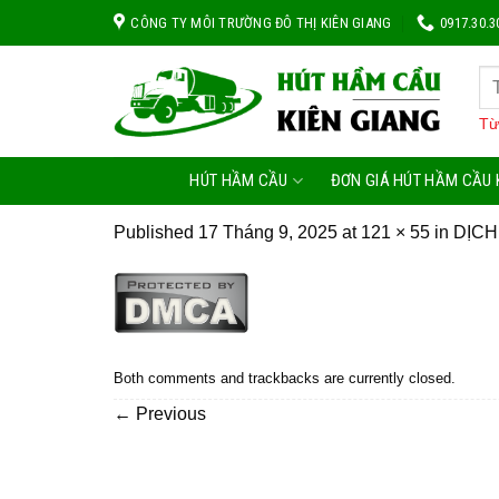
Skip
CÔNG TY MÔI TRƯỜNG ĐÔ THỊ KIÊN GIANG
0917.30.3
to
content
Từ
HÚT HẦM CẦU
ĐƠN GIÁ HÚT HẦM CẦU 
Published
17 Tháng 9, 2025
at
121 × 55
in
DỊCH
Both comments and trackbacks are currently closed.
←
Previous