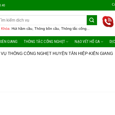
Công Ty 
0.40
 Khóa:
Hút hầm cầu, Thông bồn cầu, Thông tắc cống...
KIÊN GIANG
THÔNG TẮC CỐNG NGHẸT
NẠO VÉT HỐ GA
DỊ
 VỤ THÔNG CỐNG NGHẸT HUYỆN TÂN HIỆP-KIÊN GIANG