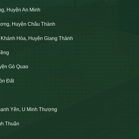
ng, Huyện An Minh
Lương, Huyện Châu Thành
n Khánh Hòa, Huyện Giang Thành
iềng
uyện Gò Quao
òn Đất
hạnh Yên, U Minh Thượng
ĩnh Thuận