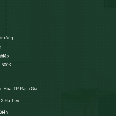
 trường
p
ghiệp
ừ 500K
An Hòa, TP Rạch Giá
TX Hà Tiên
Biên