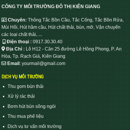
CÔNG TY MÔI TRƯỜNG ĐÔ THỊ KIÊN GIANG
Chuyên:
Thông Tắc Bồn Cầu, Tắc Cống, Tắc Bồn Rửa,
Mùi Hôi, Hút hầm cầu, Hút chất thải, bùn, mỡ, Vận chuyển
các loại chất thải, ...
Điện thoại :
0917.30.30.40
Địa Chỉ :
Lô H12 - Căn 25 đường Lê Hồng Phong, P. An
Hòa, Tp. Rạch Giá, Kiên Giang
Email
: yourmail@gmail.com
DỊCH VỤ MÔI TRƯỜNG
Thu gom bùn thải
Xử lý rác thải
Bơm hút bùn sông ngòi
Thu mua phế liệu
Dịch vụ tư vấn môi trường