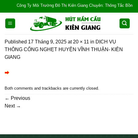
Skip
Công Ty Môi Trường Đô Thị Kiên Giang Chuyên: Thông Tắc Bồn Cầu, Tắ
to
content
Published
17 Tháng 9, 2025
at
20 × 11
in
DỊCH VỤ
THÔNG CỐNG NGHẸT HUYỆN VĨNH THUẬN- KIÊN
GIANG
Both comments and trackbacks are currently closed.
←
Previous
Next
→