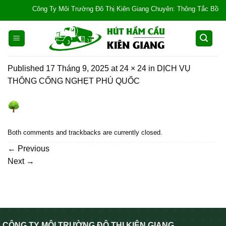
Skip
Công Ty Môi Trường Đô Thị Kiên Giang Chuyên: Thông Tắc Bồn Cầu, T
to
content
Published
17 Tháng 9, 2025
at
24 × 24
in
DỊCH VỤ
THÔNG CỐNG NGHẸT PHÚ QUỐC
Both comments and trackbacks are currently closed.
←
Previous
Next
→
CÔNG TY MÔI TRƯỜNG ĐÔ THỊ KIÊN GIANG