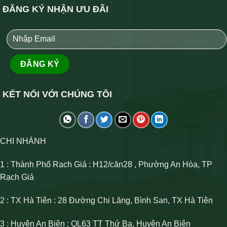
ĐĂNG KÝ NHẬN ƯU ĐÃI
KẾT NỐI VỚI CHÚNG TÔI
CHI NHÁNH
1 : Thành Phố Rạch Giá : H12/căn28 , Phường An Hòa, TP
Rạch Giá
2 : TX Hà Tiên : 28 Đường Chi Lăng, Bình San, TX Hà Tiên
3 : Huyện An Biên : QL63 TT Thứ Ba, Huyện An Biên