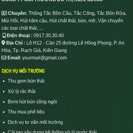
Chuyên:
Thông Tắc Bồn Cầu, Tắc Cống, Tắc Bồn Rửa,
Mùi Hôi, Hút hầm cầu, Hút chất thải, bùn, mỡ, Vận chuyển
các loại chất thải, ...
Điện thoại :
0917.30.30.40
Địa Chỉ :
Lô H12 - Căn 25 đường Lê Hồng Phong, P. An
Hòa, Tp. Rạch Giá, Kiên Giang
Email
: yourmail@gmail.com
DỊCH VỤ MÔI TRƯỜNG
Thu gom bùn thải
Xử lý rác thải
Bơm hút bùn sông ngòi
Thu mua phế liệu
Dịch vụ tư vấn môi trường
Cải tạo xây dựng hệ thống xử lý nước thải