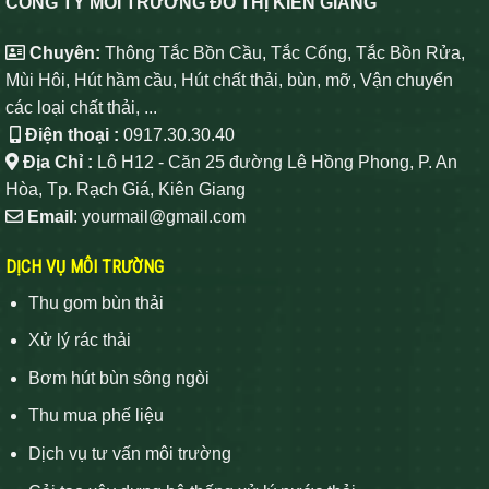
CÔNG TY MÔI TRƯỜNG ĐÔ THỊ KIÊN GIANG
Chuyên:
Thông Tắc Bồn Cầu, Tắc Cống, Tắc Bồn Rửa,
Mùi Hôi, Hút hầm cầu, Hút chất thải, bùn, mỡ, Vận chuyển
các loại chất thải, ...
Điện thoại :
0917.30.30.40
Địa Chỉ :
Lô H12 - Căn 25 đường Lê Hồng Phong, P. An
Hòa, Tp. Rạch Giá, Kiên Giang
Email
: yourmail@gmail.com
DỊCH VỤ MÔI TRƯỜNG
Thu gom bùn thải
Xử lý rác thải
Bơm hút bùn sông ngòi
Thu mua phế liệu
Dịch vụ tư vấn môi trường