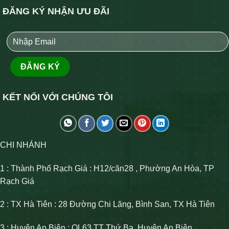
ĐĂNG KÝ NHẬN ƯU ĐÃI
KẾT NỐI VỚI CHÚNG TÔI
CHI NHÁNH
1 : Thành Phố Rạch Giá : H12/căn28 , Phường An Hòa, TP
Rạch Giá
2 : TX Hà Tiên : 28 Đường Chi Lăng, Bình San, TX Hà Tiên
3 : Huyện An Biên : QL63 TT Thứ Ba, Huyện An Biên