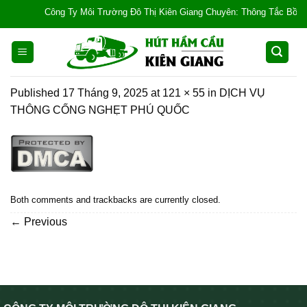
Skip
Công Ty Môi Trường Đô Thị Kiên Giang Chuyên: Thông Tắc Bồn Cầu, 
to
content
Published
17 Tháng 9, 2025
at
121 × 55
in
DỊCH VỤ
THÔNG CỐNG NGHẸT PHÚ QUỐC
Both comments and trackbacks are currently closed.
←
Previous