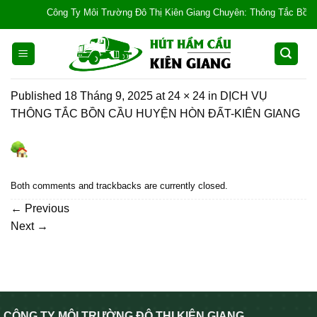
Skip
Công Ty Môi Trường Đô Thị Kiên Giang Chuyên: Thông Tắc Bồn Cầu, 
to
content
Published
18 Tháng 9, 2025
at
24 × 24
in
DỊCH VỤ
THÔNG TẮC BỒN CẦU HUYỆN HÒN ĐẤT-KIÊN GIANG
Both comments and trackbacks are currently closed.
←
Previous
Next
→
CÔNG TY MÔI TRƯỜNG ĐÔ THỊ KIÊN GIANG