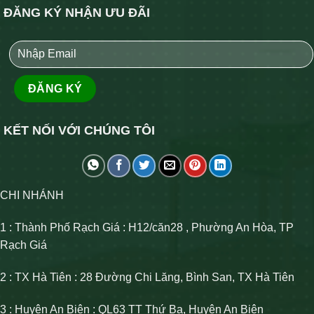
ĐĂNG KÝ NHẬN ƯU ĐÃI
KẾT NỐI VỚI CHÚNG TÔI
CHI NHÁNH
1 : Thành Phố Rạch Giá : H12/căn28 , Phường An Hòa, TP
Rạch Giá
2 : TX Hà Tiên : 28 Đường Chi Lăng, Bình San, TX Hà Tiên
3 : Huyện An Biên : QL63 TT Thứ Ba, Huyện An Biên