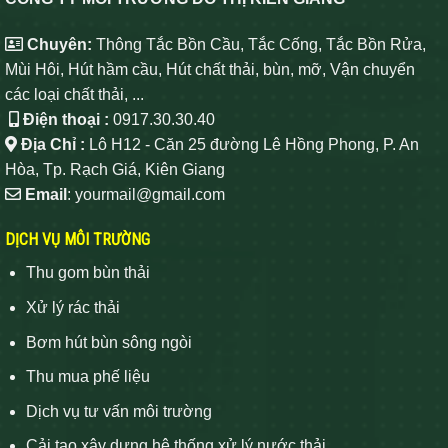
Chuyên:
Thông Tắc Bồn Cầu, Tắc Cống, Tắc Bồn Rửa,
Mùi Hôi, Hút hầm cầu, Hút chất thải, bùn, mỡ, Vận chuyển
các loại chất thải, ...
Điện thoại :
0917.30.30.40
Địa Chỉ :
Lô H12 - Căn 25 đường Lê Hồng Phong, P. An
Hòa, Tp. Rạch Giá, Kiên Giang
Email
: yourmail@gmail.com
DỊCH VỤ MÔI TRƯỜNG
Thu gom bùn thải
Xử lý rác thải
Bơm hút bùn sông ngòi
Thu mua phế liệu
Dịch vụ tư vấn môi trường
Cải tạo xây dựng hệ thống xử lý nước thải