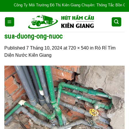
Skip
Công Ty Môi Trường Đô Thị Kiên Giang Chuyên: Thông Tắc Bồn Cầu, Tắc 
to
content
sua-duong-ong-nuoc
Published
7 Tháng 10, 2024
at
720 × 540
in
Rò Rỉ Tìm
Diện Nước Kiên Giang