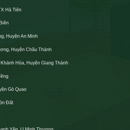
TX Hà Tiên
Biên
ng, Huyện An Minh
Lương, Huyện Châu Thành
n Khánh Hòa, Huyện Giang Thành
iềng
uyện Gò Quao
òn Đất
hạnh Yên, U Minh Thượng