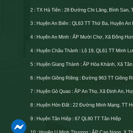
2 : TX Hà Tiên : 28 Đường Chi Lăng, Bình San, 
3 : Huyện An Biên : QL63 TT Thứ Ba, Huyện An 
4 : Huyện An Minh : ẤP Mười Chợ, Xã Đông Hư
4 : Huyện Châu Thành : Lộ 19, QL61 TT Minh 
5 : Huyện Giang Thành : ẤP Hòa Khánh, Xã Tâ
6 : Huyện Giồng Riềng : Đường 963 TT Giồng R
7 : Huyện Gò Quao : ẤP An Thọ, Xã Định An, H
8 : Huyện Hòn Đất : 22 Đường Minh Mạng, TT H
9 : Huyện Tân Hiệp : 67 QL80 TT Tân Hiệp
10 : Huyện U Minh Thượng : ẤP Cạn Ngọn, X T