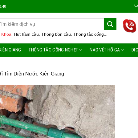
Công Ty Môi
0.40
 Khóa:
Hút hầm cầu, Thông bồn cầu, Thông tắc cống...
KIÊN GIANG
THÔNG TẮC CỐNG NGHẸT
NẠO VÉT HỐ GA
DỊ
ỉ Tìm Diện Nước Kiên Giang