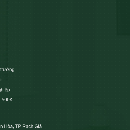
 trường
p
ghiệp
ừ 500K
An Hòa, TP Rạch Giá