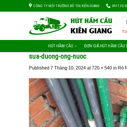
Skip
CÔNG TY MÔI TRƯỜNG ĐÔ THỊ KIÊN GIANG
0917.30.3
to
content
Từ
HÚT HẦM CẦU
ĐƠN GIÁ HÚT HẦM CẦU 
sua-duong-ong-nuoc
Published
7 Tháng 10, 2024
at
720 × 540
in
Rò R