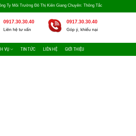
 Trường Đô Thị Kiên Giang Chuyên: Thông Tắc Bồn Cầu, Tắc Cống, Tắc Bồn Rử
0917.30.30.40
0917.30.30.40
Liên hệ tư vấn
Góp ý, khiếu nại
CH VỤ
TIN TỨC
LIÊN HỆ
GIỚI THIỆU