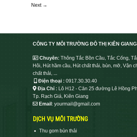
Next
→
CÔNG TY MÔI TRƯỜNG ĐÔ THỊ KIÊN GIANG
Chuyên:
Thông Tắc Bồn Cầu, Tắc Cống, Tắ
Hôi, Hút hầm cầu, Hút chất thải, bùn, mỡ, Vận c
chất thải, ...
Điện thoại :
0917.30.30.40
Địa Chỉ :
Lô H12 - Căn 25 đường Lê Hồng Ph
Tp. Rạch Giá, Kiên Giang
Email
: yourmail@gmail.com
DỊCH VỤ MÔI TRƯỜNG
Thu gom bùn thải