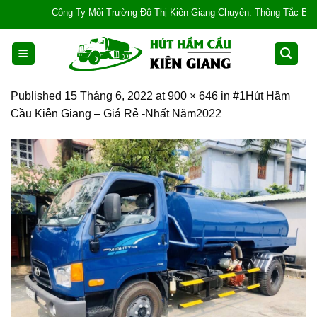
Skip
Công Ty Môi Trường Đô Thị Kiên Giang Chuyên: Thông Tắc Bồn Cầu, T
to
content
Published
15 Tháng 6, 2022
at
900 × 646
in
#1Hút Hầm
Cầu Kiên Giang – Giá Rẻ -Nhất Năm2022