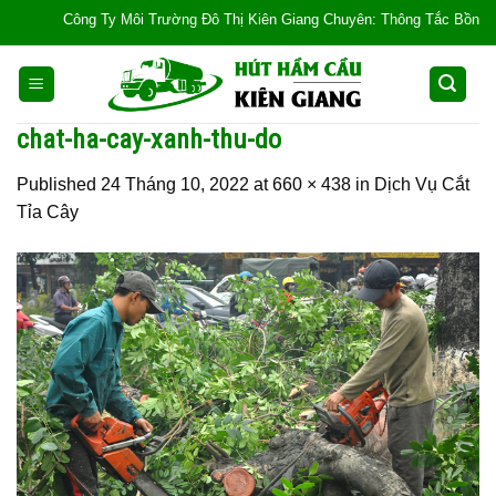
Skip
Công Ty Môi Trường Đô Thị Kiên Giang Chuyên: Thông Tắc Bồn Cầu, Tắc
to
content
chat-ha-cay-xanh-thu-do
Published
24 Tháng 10, 2022
at
660 × 438
in
Dịch Vụ Cắt
Tỉa Cây