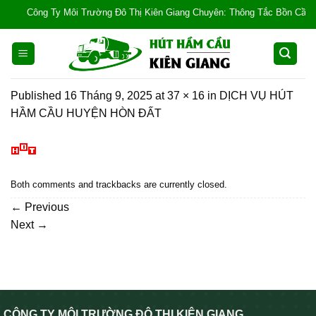
Skip
Công Ty Môi Trường Đô Thị Kiên Giang Chuyên: Thông Tắc Bồn Cầu, Tắc C
to
content
Published
16 Tháng 9, 2025
at
37 × 16
in
DỊCH VỤ HÚT
HẦM CẦU HUYỆN HÒN ĐẤT
Both comments and trackbacks are currently closed.
←
Previous
Next
→
CÔNG TY MÔI TRƯỜNG ĐÔ THỊ KIÊN GIANG