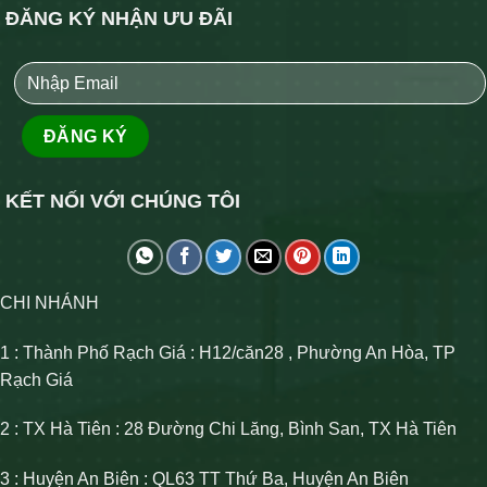
ĐĂNG KÝ NHẬN ƯU ĐÃI
KẾT NỐI VỚI CHÚNG TÔI
CHI NHÁNH
1 : Thành Phố Rạch Giá : H12/căn28 , Phường An Hòa, TP
Rạch Giá
2 : TX Hà Tiên : 28 Đường Chi Lăng, Bình San, TX Hà Tiên
3 : Huyện An Biên : QL63 TT Thứ Ba, Huyện An Biên