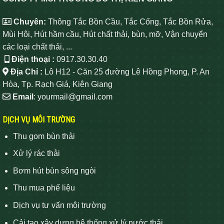
Chuyên:
Thông Tắc Bồn Cầu, Tắc Cống, Tắc Bồn Rửa,
Mùi Hôi, Hút hầm cầu, Hút chất thải, bùn, mỡ, Vận chuyển
các loại chất thải, ...
Điện thoại :
0917.30.30.40
Địa Chỉ :
Lô H12 - Căn 25 đường Lê Hồng Phong, P. An
Hòa, Tp. Rạch Giá, Kiên Giang
Email
: yourmail@gmail.com
DỊCH VỤ MÔI TRƯỜNG
Thu gom bùn thải
Xử lý rác thải
Bơm hút bùn sông ngòi
Thu mua phế liệu
Dịch vụ tư vấn môi trường
Cải tạo xây dựng hệ thống xử lý nước thải