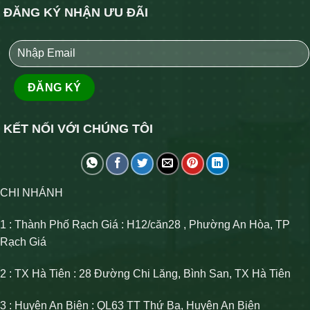
ĐĂNG KÝ NHẬN ƯU ĐÃI
KẾT NỐI VỚI CHÚNG TÔI
CHI NHÁNH
1 : Thành Phố Rạch Giá : H12/căn28 , Phường An Hòa, TP
Rạch Giá
2 : TX Hà Tiên : 28 Đường Chi Lăng, Bình San, TX Hà Tiên
3 : Huyện An Biên : QL63 TT Thứ Ba, Huyện An Biên