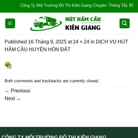
Skip
Công Ty Môi Trường Đô Thị Kiên Giang Chuyên: Thông Tắc Bồn Cầu, 
to
content
Published
16 Tháng 9, 2025
at
24 × 24
in
DỊCH VỤ HÚT
HẦM CẦU HUYỆN HÒN ĐẤT
Both comments and trackbacks are currently closed.
←
Previous
Next
→
CÔNG TY MÔI TRƯỜNG ĐÔ THỊ KIÊN GIANG