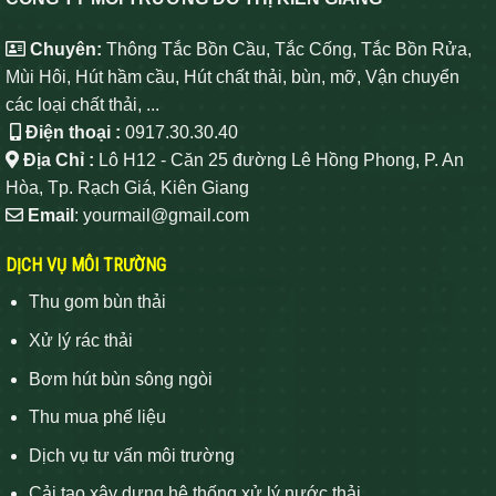
Chuyên:
Thông Tắc Bồn Cầu, Tắc Cống, Tắc Bồn Rửa,
Mùi Hôi, Hút hầm cầu, Hút chất thải, bùn, mỡ, Vận chuyển
các loại chất thải, ...
Điện thoại :
0917.30.30.40
Địa Chỉ :
Lô H12 - Căn 25 đường Lê Hồng Phong, P. An
Hòa, Tp. Rạch Giá, Kiên Giang
Email
: yourmail@gmail.com
DỊCH VỤ MÔI TRƯỜNG
Thu gom bùn thải
Xử lý rác thải
Bơm hút bùn sông ngòi
Thu mua phế liệu
Dịch vụ tư vấn môi trường
Cải tạo xây dựng hệ thống xử lý nước thải