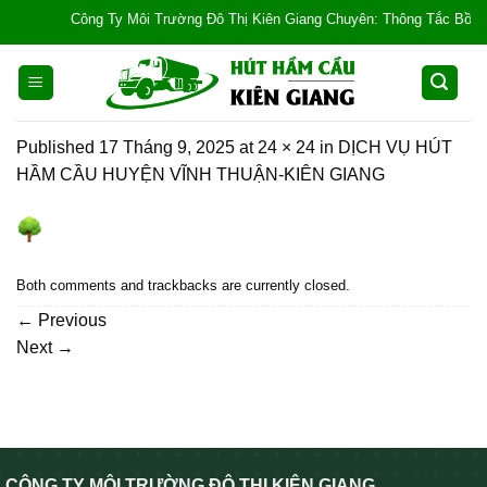
Skip
Công Ty Môi Trường Đô Thị Kiên Giang Chuyên: Thông Tắc Bồn Cầu, 
to
content
Published
17 Tháng 9, 2025
at
24 × 24
in
DỊCH VỤ HÚT
HẦM CẦU HUYỆN VĨNH THUẬN-KIÊN GIANG
Both comments and trackbacks are currently closed.
←
Previous
Next
→
CÔNG TY MÔI TRƯỜNG ĐÔ THỊ KIÊN GIANG