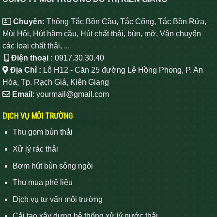
Chuyên:
Thông Tắc Bồn Cầu, Tắc Cống, Tắc Bồn Rửa,
Mùi Hôi, Hút hầm cầu, Hút chất thải, bùn, mỡ, Vận chuyển
các loại chất thải, ...
Điện thoại :
0917.30.30.40
Địa Chỉ :
Lô H12 - Căn 25 đường Lê Hồng Phong, P. An
Hòa, Tp. Rạch Giá, Kiên Giang
Email
: yourmail@gmail.com
DỊCH VỤ MÔI TRƯỜNG
Thu gom bùn thải
Xử lý rác thải
Bơm hút bùn sông ngòi
Thu mua phế liệu
Dịch vụ tư vấn môi trường
Cải tạo xây dựng hệ thống xử lý nước thải