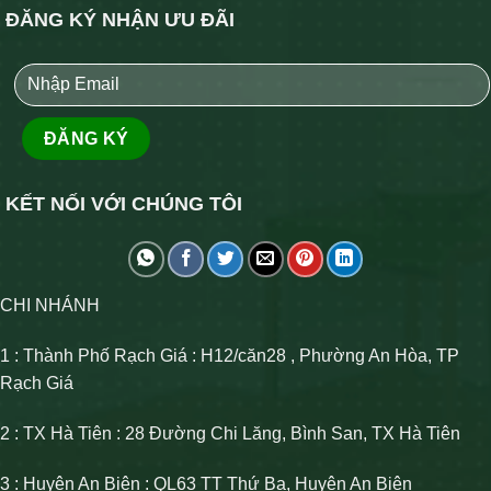
ĐĂNG KÝ NHẬN ƯU ĐÃI
KẾT NỐI VỚI CHÚNG TÔI
CHI NHÁNH
1 : Thành Phố Rạch Giá : H12/căn28 , Phường An Hòa, TP
Rạch Giá
2 : TX Hà Tiên : 28 Đường Chi Lăng, Bình San, TX Hà Tiên
3 : Huyện An Biên : QL63 TT Thứ Ba, Huyện An Biên