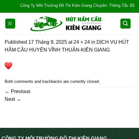
Skip
Công Ty Môi Trường Đô Thị Kiên Giang Chuyên: Thông Tắc Bồn Cầu, 
to
content
Published
17 Tháng 9, 2025
at
24 × 24
in
DỊCH VỤ HÚT
HẦM CẦU HUYỆN VĨNH THUẬN-KIÊN GIANG
Both comments and trackbacks are currently closed.
←
Previous
Next
→
CÔNG TY MÔI TRƯỜNG ĐÔ THỊ KIÊN GIANG