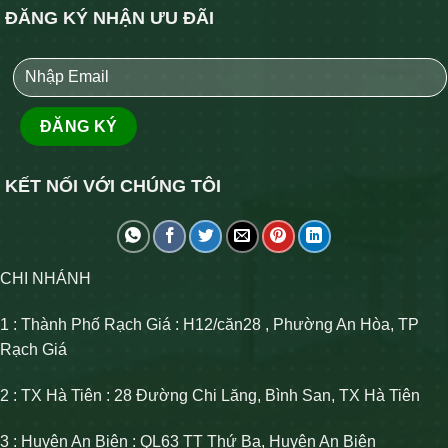
ĐĂNG KÝ NHẬN ƯU ĐÃI
KẾT NỐI VỚI CHÚNG TÔI
CHI NHÁNH
1 : Thành Phố Rạch Giá : H12/căn28 , Phường An Hòa, TP
Rạch Giá
2 : TX Hà Tiên : 28 Đường Chi Lăng, Bình San, TX Hà Tiên
3 : Huyện An Biên : QL63 TT Thứ Ba, Huyện An Biên