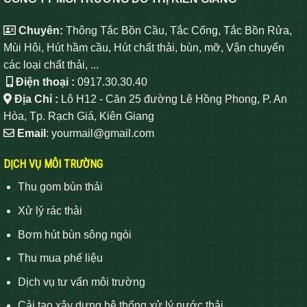
Chuyên:
Thông Tắc Bồn Cầu, Tắc Cống, Tắc Bồn Rửa,
Mùi Hôi, Hút hầm cầu, Hút chất thải, bùn, mỡ, Vận chuyển
các loại chất thải, ...
Điện thoại :
0917.30.30.40
Địa Chỉ :
Lô H12 - Căn 25 đường Lê Hồng Phong, P. An
Hòa, Tp. Rạch Giá, Kiên Giang
Email
: yourmail@gmail.com
DỊCH VỤ MÔI TRƯỜNG
Thu gom bùn thải
Xử lý rác thải
Bơm hút bùn sông ngòi
Thu mua phế liệu
Dịch vụ tư vấn môi trường
Cải tạo xây dựng hệ thống xử lý nước thải