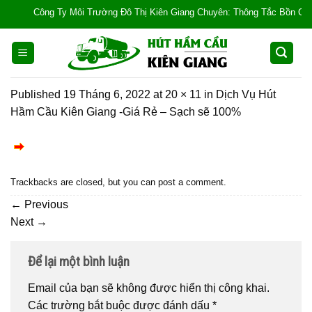
Skip
Công Ty Môi Trường Đô Thị Kiên Giang Chuyên: Thông Tắc Bồn Cầu, Tắc 
to
content
Published
19 Tháng 6, 2022
at
20 × 11
in
Dịch Vụ Hút
Hầm Cầu Kiên Giang -Giá Rẻ – Sạch sẽ 100%
Trackbacks are closed, but you can
post a comment
.
←
Previous
Next
→
Để lại một bình luận
Email của bạn sẽ không được hiển thị công khai.
Các trường bắt buộc được đánh dấu
*