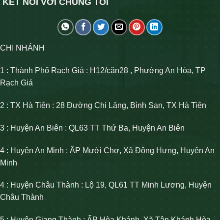
KẾT NỐI VỚI CHÚNG TÔI
CHI NHÁNH
1 : Thành Phố Rạch Giá : H12/căn28 , Phường An Hòa, TP
Rạch Giá
2 : TX Hà Tiên : 28 Đường Chi Lăng, Bình San, TX Hà Tiên
3 : Huyện An Biên : QL63 TT Thứ Ba, Huyện An Biên
4 : Huyện An Minh : ẤP Mười Chợ, Xã Đông Hưng, Huyện An
Minh
4 : Huyện Châu Thành : Lộ 19, QL61 TT Minh Lương, Huyện
Châu Thành
5 : Huyện Giang Thành : ẤP Hòa Khánh, Xã Tân Khánh Hòa,