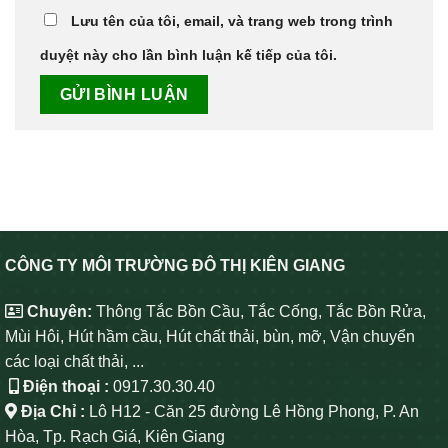
Lưu tên của tôi, email, và trang web trong trình
duyệt này cho lần bình luận kế tiếp của tôi.
CÔNG TY MÔI TRƯỜNG ĐÔ THỊ KIÊN GIANG
Chuyên:
Thông Tắc Bồn Cầu, Tắc Cống, Tắc Bồn Rửa,
Mùi Hôi, Hút hầm cầu, Hút chất thải, bùn, mỡ, Vận chuyển
các loại chất thải, ...
Điện thoại :
0917.30.30.40
Địa Chỉ :
Lô H12 - Căn 25 đường Lê Hồng Phong, P. An
Hòa, Tp. Rạch Giá, Kiên Giang