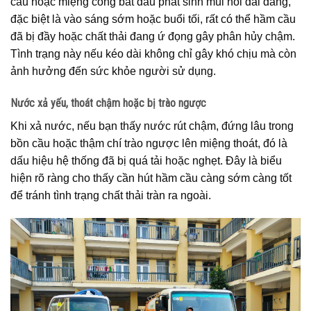
cầu hoặc miệng cống bắt đầu phát sinh mùi hôi dai dẳng,
đặc biệt là vào sáng sớm hoặc buổi tối, rất có thể hầm cầu
đã bị đầy hoặc chất thải đang ứ đọng gây phân hủy chậm.
Tình trạng này nếu kéo dài không chỉ gây khó chịu mà còn
ảnh hưởng đến sức khỏe người sử dụng.
Nước xả yếu, thoát chậm hoặc bị trào ngược
Khi xả nước, nếu bạn thấy nước rút chậm, đứng lâu trong
bồn cầu hoặc thậm chí trào ngược lên miệng thoát, đó là
dấu hiệu hệ thống đã bị quá tải hoặc nghẹt. Đây là biểu
hiện rõ ràng cho thấy cần hút hầm cầu càng sớm càng tốt
để tránh tình trạng chất thải tràn ra ngoài.