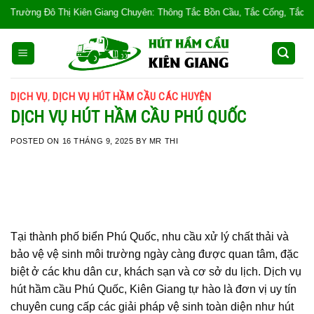
Skip
Giang Chuyên: Thông Tắc Bồn Cầu, Tắc Cống, Tắc Bồn Rửa, Mùi Hôi, Hút hầm 
to
content
DỊCH VỤ
DỊCH VỤ HÚT HẦM CẦU CÁC HUYỆN
,
DỊCH VỤ HÚT HẦM CẦU PHÚ QUỐC
POSTED ON
16 THÁNG 9, 2025
BY
MR THI
Tại thành phố biển Phú Quốc, nhu cầu xử lý chất thải và
bảo vệ vệ sinh môi trường ngày càng được quan tâm, đặc
biệt ở các khu dân cư, khách sạn và cơ sở du lịch. Dịch vụ
hút hầm cầu Phú Quốc, Kiên Giang tự hào là đơn vị uy tín
chuyên cung cấp các giải pháp vệ sinh toàn diện như hút