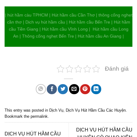
| hút hầm càu TPHCM | Hút hầm cầu Cần Thơ | thông cống nghẹt
cần thơ | Dịch vụ hút hầm cầu | Hút hầm cầu Bến Tre | Hút hầm
cầu Tiền Giang | Hút hầm cầu Vĩnh Long | Hút hầm cầu Long
An | Thông cống nghẹt Bến Tre | Hút hầm cầu An Giang |
Đánh giá
This entry was posted in
Dịch Vụ
,
Dịch Vụ Hút Hầm Cầu Các Huyện
.
Bookmark the
permalink
.
DỊCH VỤ HÚT HẦM CẦU
DỊCH VỤ HÚT HẦM CẦU