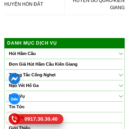
HUYỆN GÒ QUAO-KIÊN
HUYỆN HÒN ĐẤT
GIANG
DANH MỤC DỊCH VỤ
Hút Hầm Cầu
Đơn Giá Hút Hầm Cầu Kiên Giang
Thông Tắc Cống Nghẹt
Nạo Vét Hố Ga
Dịch Vụ
Tin Tức
Liên Hệ
0917.30.30.40
Giới Thiệu