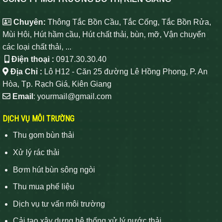
Chuyên:
Thông Tắc Bồn Cầu, Tắc Cống, Tắc Bồn Rửa,
Mùi Hôi, Hút hầm cầu, Hút chất thải, bùn, mỡ, Vận chuyển
các loại chất thải, ...
Điện thoại :
0917.30.30.40
Địa Chỉ :
Lô H12 - Căn 25 đường Lê Hồng Phong, P. An
Hòa, Tp. Rạch Giá, Kiên Giang
Email
: yourmail@gmail.com
DỊCH VỤ MÔI TRƯỜNG
Thu gom bùn thải
Xử lý rác thải
Bơm hút bùn sông ngòi
Thu mua phế liệu
Dịch vụ tư vấn môi trường
Cải tạo xây dựng hệ thống xử lý nước thải