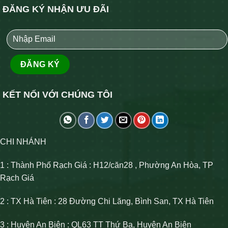
ĐĂNG KÝ NHẬN ƯU ĐÃI
KẾT NỐI VỚI CHÚNG TÔI
CHI NHÁNH
1 : Thành Phố Rạch Giá : H12/căn28 , Phường An Hòa, TP
Rạch Giá
2 : TX Hà Tiên : 28 Đường Chi Lăng, Bình San, TX Hà Tiên
3 : Huyện An Biên : QL63 TT Thứ Ba, Huyện An Biên