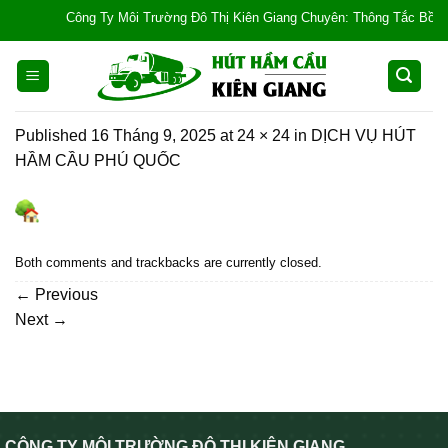
Skip
Công Ty Môi Trường Đô Thị Kiên Giang Chuyên: Thông Tắc Bồn Cầu, 
to
content
Published
16 Tháng 9, 2025
at
24 × 24
in
DỊCH VỤ HÚT
HẦM CẦU PHÚ QUỐC
Both comments and trackbacks are currently closed.
←
Previous
Next
→
CÔNG TY MÔI TRƯỜNG ĐÔ THỊ KIÊN GIANG