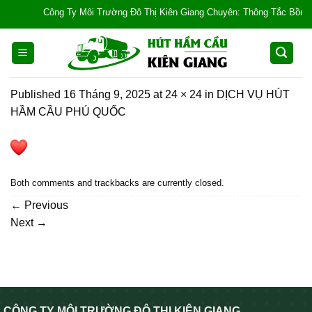
Skip
Công Ty Môi Trường Đô Thị Kiên Giang Chuyên: Thông Tắc Bồn Cầu, T
to
content
Published
16 Tháng 9, 2025
at
24 × 24
in
DỊCH VỤ HÚT
HẦM CẦU PHÚ QUỐC
Both comments and trackbacks are currently closed.
←
Previous
Next
→
CÔNG TY MÔI TRƯỜNG ĐÔ THỊ KIÊN GIANG