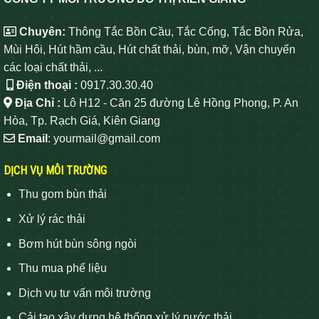
Chuyên:
Thông Tắc Bồn Cầu, Tắc Cống, Tắc Bồn Rửa,
Mùi Hôi, Hút hầm cầu, Hút chất thải, bùn, mỡ, Vận chuyển
các loại chất thải, ...
Điện thoại :
0917.30.30.40
Địa Chỉ :
Lô H12 - Căn 25 đường Lê Hồng Phong, P. An
Hòa, Tp. Rạch Giá, Kiên Giang
Email
: yourmail@gmail.com
DỊCH VỤ MÔI TRƯỜNG
Thu gom bùn thải
Xử lý rác thải
Bơm hút bùn sông ngòi
Thu mua phế liệu
Dịch vụ tư vấn môi trường
Cải tạo xây dựng hệ thống xử lý nước thải