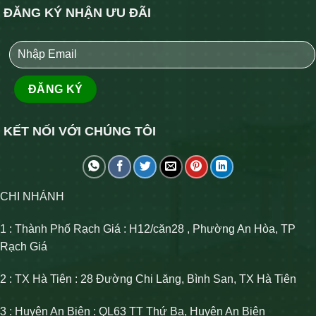
ĐĂNG KÝ NHẬN ƯU ĐÃI
KẾT NỐI VỚI CHÚNG TÔI
CHI NHÁNH
1 : Thành Phố Rạch Giá : H12/căn28 , Phường An Hòa, TP
Rạch Giá
2 : TX Hà Tiên : 28 Đường Chi Lăng, Bình San, TX Hà Tiên
3 : Huyện An Biên : QL63 TT Thứ Ba, Huyện An Biên