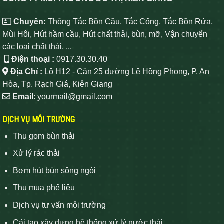
Chuyên:
Thông Tắc Bồn Cầu, Tắc Cống, Tắc Bồn Rửa,
Mùi Hôi, Hút hầm cầu, Hút chất thải, bùn, mỡ, Vận chuyển
các loại chất thải, ...
Điện thoại :
0917.30.30.40
Địa Chỉ :
Lô H12 - Căn 25 đường Lê Hồng Phong, P. An
Hòa, Tp. Rạch Giá, Kiên Giang
Email
: yourmail@gmail.com
DỊCH VỤ MÔI TRƯỜNG
Thu gom bùn thải
Xử lý rác thải
Bơm hút bùn sông ngòi
Thu mua phế liệu
Dịch vụ tư vấn môi trường
Cải tạo xây dựng hệ thống xử lý nước thải