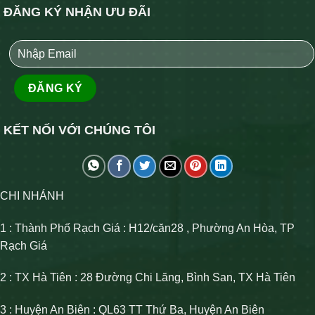
ĐĂNG KÝ NHẬN ƯU ĐÃI
KẾT NỐI VỚI CHÚNG TÔI
CHI NHÁNH
1 : Thành Phố Rạch Giá : H12/căn28 , Phường An Hòa, TP
Rạch Giá
2 : TX Hà Tiên : 28 Đường Chi Lăng, Bình San, TX Hà Tiên
3 : Huyện An Biên : QL63 TT Thứ Ba, Huyện An Biên