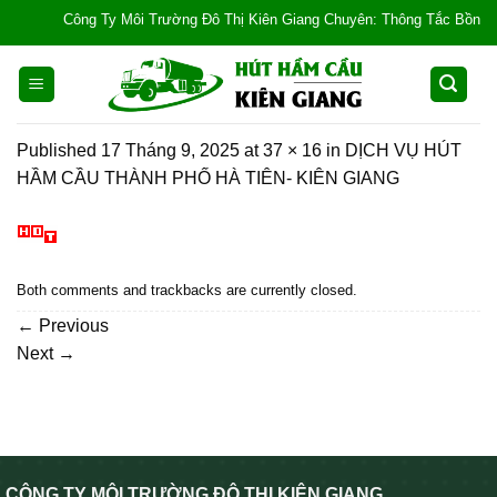
Skip
Công Ty Môi Trường Đô Thị Kiên Giang Chuyên: Thông Tắc Bồn Cầu, Tắ
to
content
Published
17 Tháng 9, 2025
at
37 × 16
in
DỊCH VỤ HÚT
HẦM CẦU THÀNH PHỐ HÀ TIÊN- KIÊN GIANG
Both comments and trackbacks are currently closed.
←
Previous
Next
→
CÔNG TY MÔI TRƯỜNG ĐÔ THỊ KIÊN GIANG