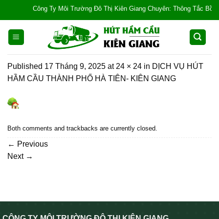
Skip
Công Ty Môi Trường Đô Thị Kiên Giang Chuyên: Thông Tắc Bồn Cầu, 
to
content
Published
17 Tháng 9, 2025
at
24 × 24
in
DỊCH VỤ HÚT
HẦM CẦU THÀNH PHỐ HÀ TIÊN- KIÊN GIANG
Both comments and trackbacks are currently closed.
←
Previous
Next
→
CÔNG TY MÔI TRƯỜNG ĐÔ THỊ KIÊN GIANG