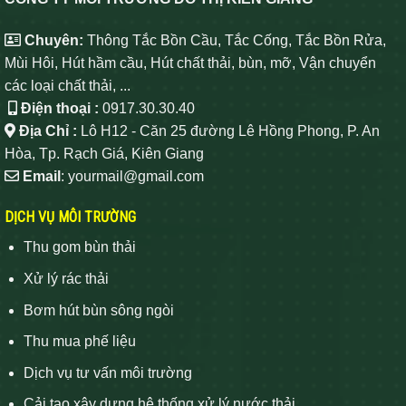
Chuyên:
Thông Tắc Bồn Cầu, Tắc Cống, Tắc Bồn Rửa,
Mùi Hôi, Hút hầm cầu, Hút chất thải, bùn, mỡ, Vận chuyển
các loại chất thải, ...
Điện thoại :
0917.30.30.40
Địa Chỉ :
Lô H12 - Căn 25 đường Lê Hồng Phong, P. An
Hòa, Tp. Rạch Giá, Kiên Giang
Email
: yourmail@gmail.com
DỊCH VỤ MÔI TRƯỜNG
Thu gom bùn thải
Xử lý rác thải
Bơm hút bùn sông ngòi
Thu mua phế liệu
Dịch vụ tư vấn môi trường
Cải tạo xây dựng hệ thống xử lý nước thải