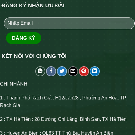
ĐĂNG KÝ NHẬN ƯU ĐÃI
KẾT NỐI VỚI CHÚNG TÔI
CHI NHÁNH
1 : Thành Phố Rạch Giá : H12/căn28 , Phường An Hòa, TP
Rạch Giá
2 : TX Hà Tiên : 28 Đường Chi Lăng, Bình San, TX Hà Tiên
3 : Huyện An Biên : QL63 TT Thứ Ba, Huyện An Biên