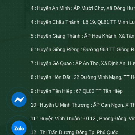
4 : Huyện An Minh : ẤP Mười Chợ, Xã Đông Hư
4 : Huyện Châu Thành : Lộ 19, QL61 TT Minh 
5 : Huyện Giang Thành : ẤP Hòa Khánh, Xã Tâ
6 : Huyện Giồng Riềng : Đường 963 TT Giồng R
7 : Huyện Gò Quao : ẤP An Thọ, Xã Định An, H
8 : Huyện Hòn Đất : 22 Đường Minh Mạng, TT H
9 : Huyện Tân Hiệp : 67 QL80 TT Tân Hiệp
10 : Huyện U Minh Thượng : ẤP Cạn Ngọn, X T
11 : Huyện Vĩnh Thuận : ĐT12 , Phong Đông, V
12 : Thị Trấn Dương Đông Tp. Phú Quốc