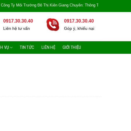
y Môi Trường Đô Thị Kiên Giang Chuyên: Thông Tắc Bồn Cầu, Tắc Cống, Tắc 
0917.30.30.40
0917.30.30.40
Liên hệ tư vấn
Góp ý, khiếu nại
CH VỤ
TIN TỨC
LIÊN HỆ
GIỚI THIỆU