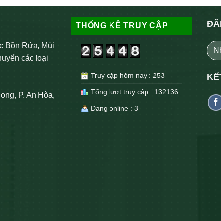
ĐĂ
THỐNG KÊ TRUY CẬP
c Bồn Rửa, Mùi
huyển các loại
Truy cập hôm nay : 253
KẾ
Tổng lượt truy cập : 132136
ong, P. An Hòa,
Đang online : 3