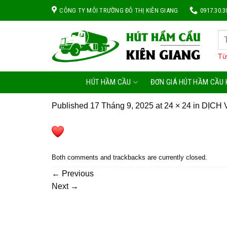
Skip
CÔNG TY MÔI TRƯỜNG ĐÔ THỊ KIÊN GIANG
0917.30.3
to
content
Từ
HÚT HẦM CẦU
ĐƠN GIÁ HÚT HẦM CẦU 
Published
17 Tháng 9, 2025
at
24 × 24
in
DỊCH 
Both comments and trackbacks are currently closed.
←
Previous
Next
→