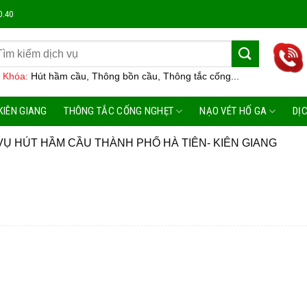
Công T
0.40
 Khóa:
Hút hầm cầu, Thông bồn cầu, Thông tắc cống...
KIÊN GIANG
THÔNG TẮC CỐNG NGHẸT
NẠO VÉT HỐ GA
DỊ
VỤ HÚT HẦM CẦU THÀNH PHỐ HÀ TIÊN- KIÊN GIANG