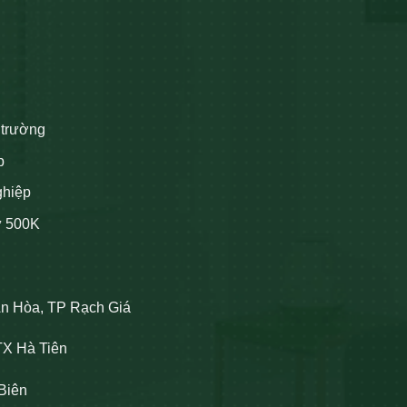
 trường
p
ghiệp
ừ 500K
An Hòa, TP Rạch Giá
TX Hà Tiên
Biên