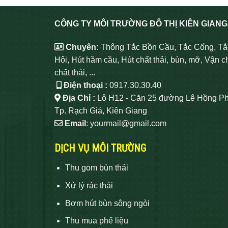
CÔNG TY MÔI TRƯỜNG ĐÔ THỊ KIÊN GIANG
Chuyên:
Thông Tắc Bồn Cầu, Tắc Cống, Tắ
Hôi, Hút hầm cầu, Hút chất thải, bùn, mỡ, Vận c
chất thải, ...
Điện thoại :
0917.30.30.40
Địa Chỉ :
Lô H12 - Căn 25 đường Lê Hồng Ph
Tp. Rạch Giá, Kiên Giang
Email
: yourmail@gmail.com
DỊCH VỤ MÔI TRƯỜNG
Thu gom bùn thải
Xử lý rác thải
Bơm hút bùn sông ngòi
Thu mua phế liệu