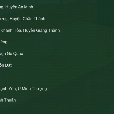
ng, Huyện An Minh
Lương, Huyện Châu Thành
n Khánh Hòa, Huyện Giang Thành
iềng
uyện Gò Quao
òn Đất
hạnh Yên, U Minh Thượng
ĩnh Thuận