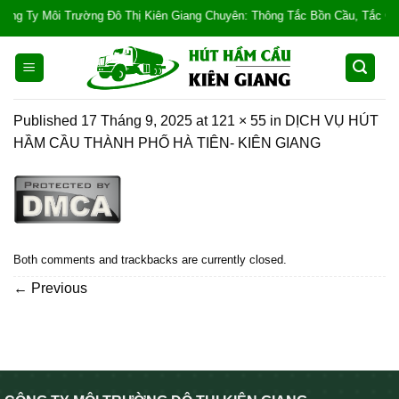
Skip
g Ty Môi Trường Đô Thị Kiên Giang Chuyên: Thông Tắc Bồn Cầu, Tắc Cống, Tắ
to
content
Published
17 Tháng 9, 2025
at
121 × 55
in
DỊCH VỤ HÚT
HẦM CẦU THÀNH PHỐ HÀ TIÊN- KIÊN GIANG
Both comments and trackbacks are currently closed.
←
Previous