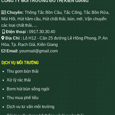
CÔNG TY MÔI TRƯỜNG ĐÔ THỊ KIÊN GIANG
Chuyên:
Thông Tắc Bồn Cầu, Tắc Cống, Tắc Bồn Rửa,
Mùi Hôi, Hút hầm cầu, Hút chất thải, bùn, mỡ, Vận chuyển
các loại chất thải, ...
Điện thoại :
0917.30.30.40
Địa Chỉ :
Lô H12 - Căn 25 đường Lê Hồng Phong, P. An
Hòa, Tp. Rạch Giá, Kiên Giang
Email
: yourmail@gmail.com
DỊCH VỤ MÔI TRƯỜNG
Thu gom bùn thải
Xử lý rác thải
Bơm hút bùn sông ngòi
Thu mua phế liệu
Dịch vụ tư vấn môi trường