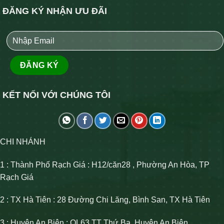
ĐĂNG KÝ NHẬN ƯU ĐÃI
KẾT NỐI VỚI CHÚNG TÔI
CHI NHÁNH
1 : Thành Phố Rạch Giá : H12/căn28 , Phường An Hòa, TP
Rạch Giá
2 : TX Hà Tiên : 28 Đường Chi Lăng, Bình San, TX Hà Tiên
3 : Huyện An Biên : QL63 TT Thứ Ba, Huyện An Biên