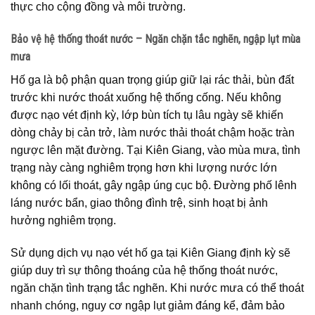
thực cho cộng đồng và môi trường.
Bảo vệ hệ thống thoát nước – Ngăn chặn tắc nghẽn, ngập lụt mùa
mưa
Hố ga là bộ phận quan trọng giúp giữ lại rác thải, bùn đất
trước khi nước thoát xuống hệ thống cống. Nếu không
được nạo vét định kỳ, lớp bùn tích tụ lâu ngày sẽ khiến
dòng chảy bị cản trở, làm nước thải thoát chậm hoặc tràn
ngược lên mặt đường. Tại Kiên Giang, vào mùa mưa, tình
trạng này càng nghiêm trọng hơn khi lượng nước lớn
không có lối thoát, gây ngập úng cục bộ. Đường phố lênh
láng nước bẩn, giao thông đình trệ, sinh hoạt bị ảnh
hưởng nghiêm trọng.
Sử dụng dịch vụ nạo vét hố ga tại Kiên Giang định kỳ sẽ
giúp duy trì sự thông thoáng của hệ thống thoát nước,
ngăn chặn tình trạng tắc nghẽn. Khi nước mưa có thể thoát
nhanh chóng, nguy cơ ngập lụt giảm đáng kể, đảm bảo