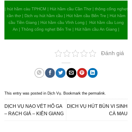
| hút hầm càu TPHCM | Hút hầm cầu Cần Thơ | thông cống nghẹt
cần thơ | Dịch vụ hút hầm cầu | Hút hầm cầu Bến Tre | Hút hầm
cầu Tiền Giang | Hút hầm cầu Vĩnh Long | Hút hầm cầu Long
An | Thông cống nghẹt Bến Tre | Hút hầm cầu An Giang |
Đánh giá
This entry was posted in
Dịch Vụ
. Bookmark the
permalink
.
DỊCH VỤ NẠO VÉT HỐ GA
DỊCH VỤ HÚT BÙN VI SINH
– RẠCH GIÁ – KIÊN GIANG
CÀ MAU