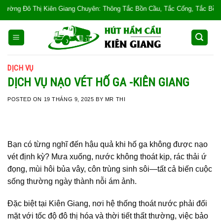
Skip
 Chuyên: Thông Tắc Bồn Cầu, Tắc Cống, Tắc Bồn Rửa, Mùi Hôi, Hút hầm cầu, 
to
content
DỊCH VỤ
DỊCH VỤ NẠO VÉT HỐ GA -KIÊN GIANG
POSTED ON
19 THÁNG 9, 2025
BY
MR THI
Bạn có từng nghĩ đến hậu quả khi hố ga không được nạo
vét định kỳ? Mưa xuống, nước không thoát kịp, rác thải ứ
đọng, mùi hôi bủa vây, côn trùng sinh sôi—tất cả biến cuộc
sống thường ngày thành nỗi ám ảnh.
Đặc biệt tại Kiên Giang, nơi hệ thống thoát nước phải đối
mặt với tốc độ đô thị hóa và thời tiết thất thường, việc bảo