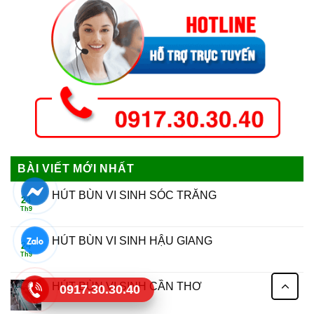
BÀI VIẾT MỚI NHẤT
HÚT BÙN VI SINH SÓC TRĂNG
24
Th9
HÚT BÙN VI SINH HẬU GIANG
24
Th9
HÚT BÙN VI SINH CẦN THƠ
0917.30.30.40