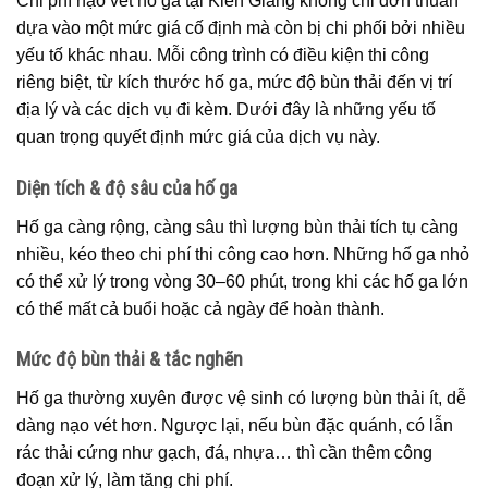
Chi phí nạo vét hố ga tại Kiên Giang không chỉ đơn thuần
dựa vào một mức giá cố định mà còn bị chi phối bởi nhiều
yếu tố khác nhau. Mỗi công trình có điều kiện thi công
riêng biệt, từ kích thước hố ga, mức độ bùn thải đến vị trí
địa lý và các dịch vụ đi kèm. Dưới đây là những yếu tố
quan trọng quyết định mức giá của dịch vụ này.
Diện tích & độ sâu của hố ga
Hố ga càng rộng, càng sâu thì lượng bùn thải tích tụ càng
nhiều, kéo theo chi phí thi công cao hơn. Những hố ga nhỏ
có thể xử lý trong vòng 30–60 phút, trong khi các hố ga lớn
có thể mất cả buổi hoặc cả ngày để hoàn thành.
Mức độ bùn thải & tắc nghẽn
Hố ga thường xuyên được vệ sinh có lượng bùn thải ít, dễ
dàng nạo vét hơn. Ngược lại, nếu bùn đặc quánh, có lẫn
rác thải cứng như gạch, đá, nhựa… thì cần thêm công
đoạn xử lý, làm tăng chi phí.