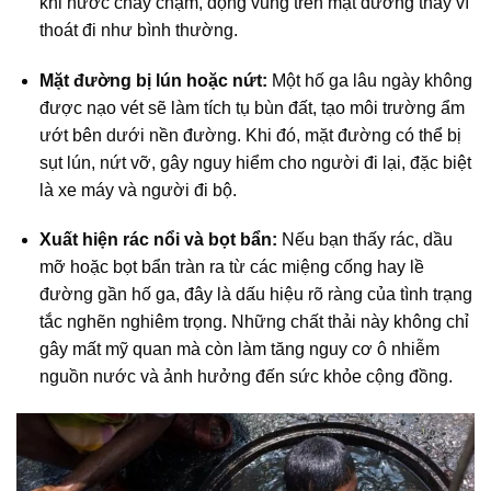
khi nước chảy chậm, đọng vũng trên mặt đường thay vì
thoát đi như bình thường.
Mặt đường bị lún hoặc nứt:
Một hố ga lâu ngày không
được nạo vét sẽ làm tích tụ bùn đất, tạo môi trường ẩm
ướt bên dưới nền đường. Khi đó, mặt đường có thể bị
sụt lún, nứt vỡ, gây nguy hiểm cho người đi lại, đặc biệt
là xe máy và người đi bộ.
Xuất hiện rác nổi và bọt bẩn:
Nếu bạn thấy rác, dầu
mỡ hoặc bọt bẩn tràn ra từ các miệng cống hay lề
đường gần hố ga, đây là dấu hiệu rõ ràng của tình trạng
tắc nghẽn nghiêm trọng. Những chất thải này không chỉ
gây mất mỹ quan mà còn làm tăng nguy cơ ô nhiễm
nguồn nước và ảnh hưởng đến sức khỏe cộng đồng.