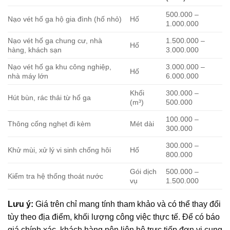
500.000 –
Nạo vét hố ga hộ gia đình (hố nhỏ)
Hố
1.000.000
Nạo vét hố ga chung cư, nhà
1.500.000 –
Hố
hàng, khách sạn
3.000.000
Nạo vét hố ga khu công nghiệp,
3.000.000 –
Hố
nhà máy lớn
6.000.000
Khối
300.000 –
Hút bùn, rác thải từ hố ga
(m³)
500.000
100.000 –
Thông cống nghẹt đi kèm
Mét dài
300.000
300.000 –
Khử mùi, xử lý vi sinh chống hôi
Hố
800.000
Gói dịch
500.000 –
Kiểm tra hệ thống thoát nước
vụ
1.500.000
Lưu ý:
Giá trên chỉ mang tính tham khảo và có thể thay đổi
tùy theo địa điểm, khối lượng công việc thực tế. Để có báo
giá chính xác, khách hàng nên liên hệ trực tiếp đơn vị cung