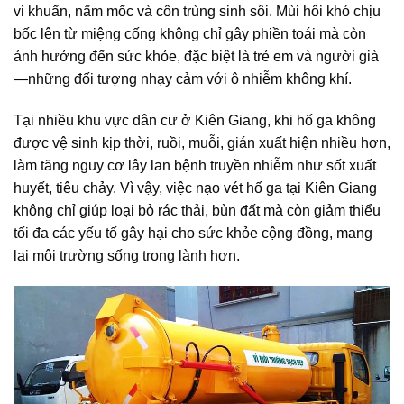
vi khuẩn, nấm mốc và côn trùng sinh sôi. Mùi hôi khó chịu
bốc lên từ miệng cống không chỉ gây phiền toái mà còn
ảnh hưởng đến sức khỏe, đặc biệt là trẻ em và người già
—những đối tượng nhạy cảm với ô nhiễm không khí.
Tại nhiều khu vực dân cư ở Kiên Giang, khi hố ga không
được vệ sinh kịp thời, ruồi, muỗi, gián xuất hiện nhiều hơn,
làm tăng nguy cơ lây lan bệnh truyền nhiễm như sốt xuất
huyết, tiêu chảy. Vì vậy, việc nạo vét hố ga tại Kiên Giang
không chỉ giúp loại bỏ rác thải, bùn đất mà còn giảm thiểu
tối đa các yếu tố gây hại cho sức khỏe cộng đồng, mang
lại môi trường sống trong lành hơn.