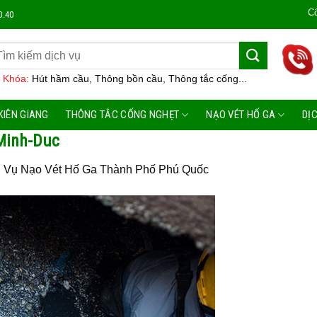
Công Ty Môi 
0.40
 Khóa:
Hút hầm cầu, Thông bồn cầu, Thông tắc cống...
KIÊN GIANG
THÔNG TẮC CỐNG NGHẸT
NẠO VÉT HỐ GA
DỊ
-Minh-Duc
h Vụ Nạo Vét Hố Ga Thành Phố Phú Quốc