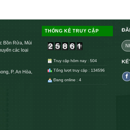
ĐĂ
THỐNG KÊ TRUY CẬP
c Bồn Rửa, Mùi
huyển các loại
Truy cập hôm nay : 504
KẾ
Tổng lượt truy cập : 134596
ong, P. An Hòa,
Đang online : 4