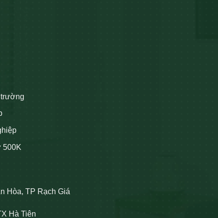
 trường
p
ghiệp
ừ 500K
An Hòa, TP Rạch Giá
TX Hà Tiên