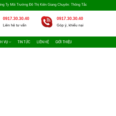
Trường Đô Thị Kiên Giang Chuyên: Thông Tắc Bồn Cầu, Tắc Cống, Tắc Bồn Rử
0917.30.30.40
0917.30.30.40
Liên hệ tư vấn
Góp ý, khiếu nại
CH VỤ
TIN TỨC
LIÊN HỆ
GIỚI THIỆU