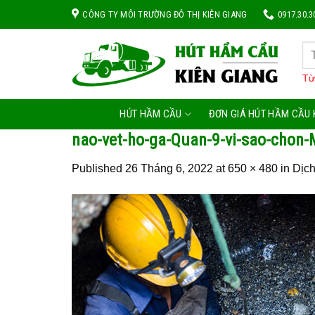
Skip
CÔNG TY MÔI TRƯỜNG ĐÔ THỊ KIÊN GIANG
0917.30.3
to
content
Từ
HÚT HẦM CẦU
ĐƠN GIÁ HÚT HẦM CẦU 
nao-vet-ho-ga-Quan-9-vi-sao-chon
Published
26 Tháng 6, 2022
at
650 × 480
in
Dịc