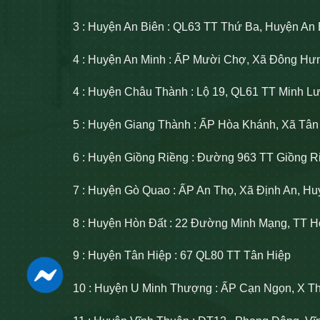
3 : Huyện An Biên : QL63 TT Thứ Ba, Huyện An 
4 : Huyện An Minh : ẤP Mười Chợ, Xã Đông Hư
4 : Huyện Châu Thành : Lộ 19, QL61 TT Minh 
5 : Huyện Giang Thành : ẤP Hòa Khánh, Xã Tâ
6 : Huyện Giồng Riềng : Đường 963 TT Giồng R
7 : Huyện Gò Quao : ẤP An Thọ, Xã Định An, H
8 : Huyện Hòn Đất : 22 Đường Minh Mạng, TT H
9 : Huyện Tân Hiệp : 67 QL80 TT Tân Hiệp
10 : Huyện U Minh Thượng : ẤP Cạn Ngọn, X T