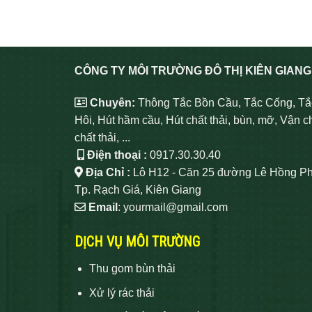
CÔNG TY MÔI TRƯỜNG ĐÔ THỊ KIÊN GIANG
Chuyên:
Thông Tắc Bồn Cầu, Tắc Cống, Tắ
Hôi, Hút hầm cầu, Hút chất thải, bùn, mỡ, Vận c
chất thải, ...
Điện thoại :
0917.30.30.40
Địa Chỉ :
Lô H12 - Căn 25 đường Lê Hồng Ph
Tp. Rạch Giá, Kiên Giang
Email
: yourmail@gmail.com
DỊCH VỤ MÔI TRƯỜNG
Thu gom bùn thải
Xử lý rác thải