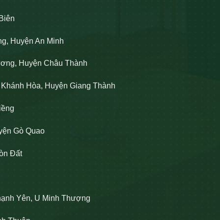
Biên
ng, Huyện An Minh
Lương, Huyện Châu Thành
n Khánh Hòa, Huyện Giang Thành
iềng
uyện Gò Quao
òn Đất
hạnh Yên, U Minh Thượng