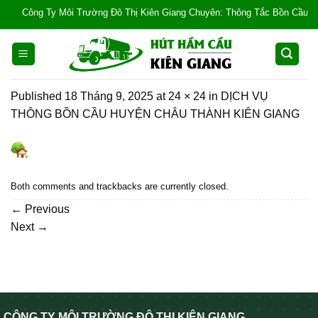
Skip
Công Ty Môi Trường Đô Thị Kiên Giang Chuyên: Thông Tắc Bồn Cầu, Tắc Cố
to
content
Published
18 Tháng 9, 2025
at
24 × 24
in
DỊCH VỤ
THÔNG BỒN CẦU HUYỆN CHÂU THÀNH KIÊN GIANG
Both comments and trackbacks are currently closed.
←
Previous
Next
→
CÔNG TY MÔI TRƯỜNG ĐÔ THỊ KIÊN GIANG