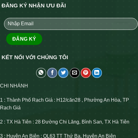
ĐĂNG KÝ NHẬN ƯU ĐÃI
KẾT NỐI VỚI CHÚNG TÔI
CHI NHÁNH
1 : Thành Phố Rạch Giá : H12/căn28 , Phường An Hòa, TP
Rạch Giá
2 : TX Hà Tiên : 28 Đường Chi Lăng, Bình San, TX Hà Tiên
3 : Huyện An Biên : QL63 TT Thứ Ba, Huyện An Biên