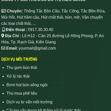
Chuyên:
Thông Tắc Bồn Cầu, Tắc Cống, Tắc Bồn Rửa,
Mùi Hôi, Hút hầm cầu, Hút chất thải, bùn, mỡ, Vận chuyển
các loại chất thải, ...
Điện thoại :
0917.30.30.40
Địa Chỉ :
Lô H12 - Căn 25 đường Lê Hồng Phong, P. An
Hòa, Tp. Rạch Giá, Kiên Giang
Email
: yourmail@gmail.com
DỊCH VỤ MÔI TRƯỜNG
Thu gom bùn thải
Xử lý rác thải
Bơm hút bùn sông ngòi
Thu mua phế liệu
Dịch vụ tư vấn môi trường
Cải tạo xây dựng hệ thống xử lý nước thải