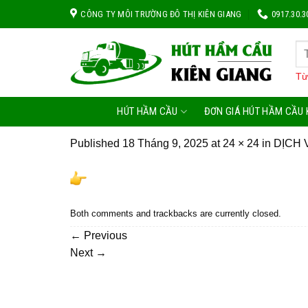
Skip
CÔNG TY MÔI TRƯỜNG ĐÔ THỊ KIÊN GIANG
0917.30.3
to
content
Từ
HÚT HẦM CẦU
ĐƠN GIÁ HÚT HẦM CẦU 
Published
18 Tháng 9, 2025
at
24 × 24
in
DỊCH 
Both comments and trackbacks are currently closed.
←
Previous
Next
→