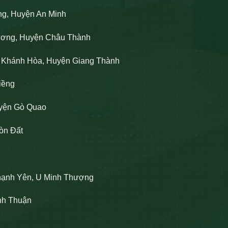
ng, Huyện An Minh
Lương, Huyện Châu Thành
n Khánh Hòa, Huyện Giang Thành
iềng
uyện Gò Quao
òn Đất
hạnh Yên, U Minh Thượng
ĩnh Thuận