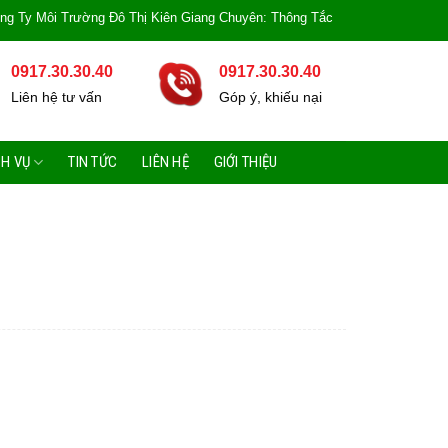
ôi Trường Đô Thị Kiên Giang Chuyên: Thông Tắc Bồn Cầu, Tắc Cống, Tắc Bồn 
0917.30.30.40
0917.30.30.40
Liên hệ tư vấn
Góp ý, khiếu nại
CH VỤ
TIN TỨC
LIÊN HỆ
GIỚI THIỆU