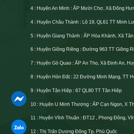
4 : Huyện An Minh : ẤP Mười Chợ, Xã Đông Hư
4 : Huyện Châu Thành : Lộ 19, QL61 TT Minh 
5 : Huyện Giang Thành : ẤP Hòa Khánh, Xã Tâ
6 : Huyện Giồng Riềng : Đường 963 TT Giồng R
7 : Huyện Gò Quao : ẤP An Thọ, Xã Định An, H
8 : Huyện Hòn Đất : 22 Đường Minh Mạng, TT H
9 : Huyện Tân Hiệp : 67 QL80 TT Tân Hiệp
10 : Huyện U Minh Thượng : ẤP Cạn Ngọn, X T
11 : Huyện Vĩnh Thuận : ĐT12 , Phong Đông, V
12 : Thị Trấn Dương Đông Tp. Phú Quốc