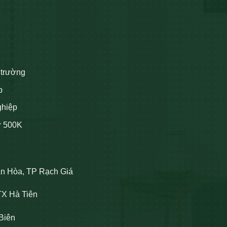
 trường
p
ghiệp
ừ 500K
An Hòa, TP Rạch Giá
TX Hà Tiên
Biên