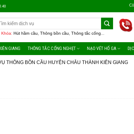
Công Ty M
0.40
 Khóa:
Hút hầm cầu, Thông bồn cầu, Thông tắc cống...
KIÊN GIANG
THÔNG TẮC CỐNG NGHẸT
NẠO VÉT HỐ GA
DỊ
VỤ THÔNG BỒN CẦU HUYỆN CHÂU THÀNH KIÊN GIANG