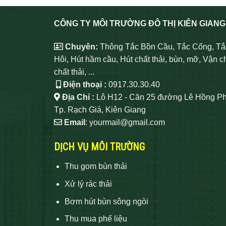
CÔNG TY MÔI TRƯỜNG ĐÔ THỊ KIÊN GIANG
Chuyên:
Thông Tắc Bồn Cầu, Tắc Cống, Tắ
Hôi, Hút hầm cầu, Hút chất thải, bùn, mỡ, Vận c
chất thải, ...
Điện thoại :
0917.30.30.40
Địa Chỉ :
Lô H12 - Căn 25 đường Lê Hồng Ph
Tp. Rạch Giá, Kiên Giang
Email
: yourmail@gmail.com
DỊCH VỤ MÔI TRƯỜNG
Thu gom bùn thải
Xử lý rác thải
Bơm hút bùn sông ngòi
Thu mua phế liệu