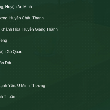
ng, Huyện An Minh
Lương, Huyện Châu Thành
n Khánh Hòa, Huyện Giang Thành
iềng
uyện Gò Quao
òn Đất
hạnh Yên, U Minh Thượng
ĩnh Thuận