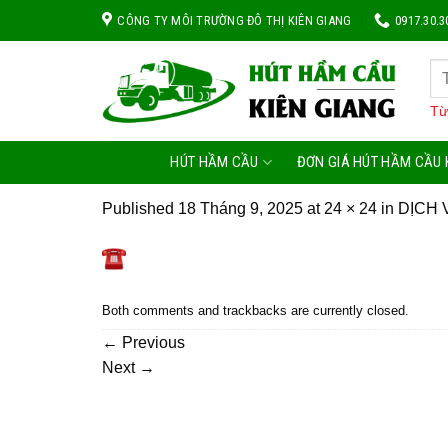
Skip
CÔNG TY MÔI TRƯỜNG ĐÔ THỊ KIÊN GIANG
0917.30.3
to
content
Từ
HÚT HẦM CẦU
ĐƠN GIÁ HÚT HẦM CẦU 
Published
18 Tháng 9, 2025
at
24 × 24
in
DỊCH 
Both comments and trackbacks are currently closed.
←
Previous
Next
→