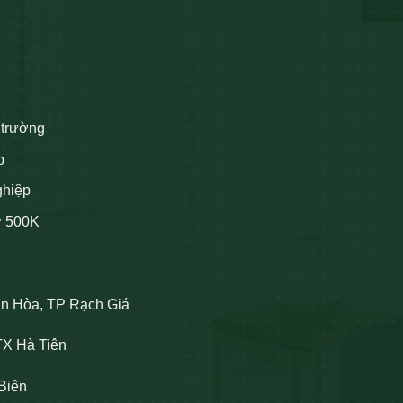
 trường
p
ghiệp
ừ 500K
An Hòa, TP Rạch Giá
TX Hà Tiên
Biên