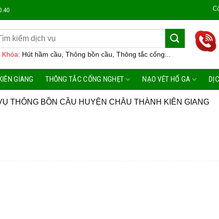
Công Ty M
0.40
 Khóa:
Hút hầm cầu, Thông bồn cầu, Thông tắc cống...
KIÊN GIANG
THÔNG TẮC CỐNG NGHẸT
NẠO VÉT HỐ GA
DỊ
VỤ THÔNG BỒN CẦU HUYỆN CHÂU THÀNH KIÊN GIANG