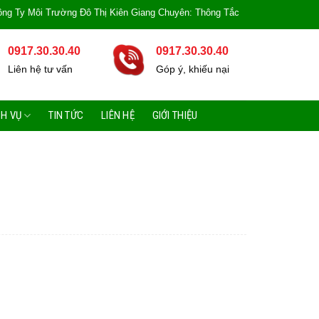
ôi Trường Đô Thị Kiên Giang Chuyên: Thông Tắc Bồn Cầu, Tắc Cống, Tắc Bồn
0917.30.30.40
0917.30.30.40
Liên hệ tư vấn
Góp ý, khiếu nại
CH VỤ
TIN TỨC
LIÊN HỆ
GIỚI THIỆU