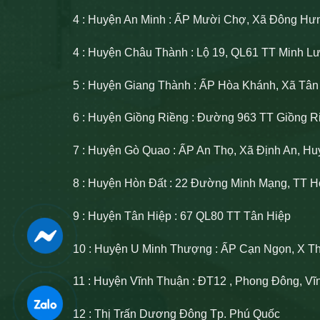
4 : Huyện An Minh : ẤP Mười Chợ, Xã Đông Hư
4 : Huyện Châu Thành : Lộ 19, QL61 TT Minh 
5 : Huyện Giang Thành : ẤP Hòa Khánh, Xã Tâ
6 : Huyện Giồng Riềng : Đường 963 TT Giồng R
7 : Huyện Gò Quao : ẤP An Thọ, Xã Định An, H
8 : Huyện Hòn Đất : 22 Đường Minh Mạng, TT H
9 : Huyện Tân Hiệp : 67 QL80 TT Tân Hiệp
10 : Huyện U Minh Thượng : ẤP Cạn Ngọn, X T
11 : Huyện Vĩnh Thuận : ĐT12 , Phong Đông, V
12 : Thị Trấn Dương Đông Tp. Phú Quốc