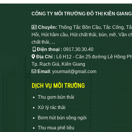
CÔNG TY MÔI TRƯỜNG ĐÔ THỊ KIÊN GIANG
Chuyên:
Thông Tắc Bồn Cầu, Tắc Cống, Tắ
Hôi, Hút hầm cầu, Hút chất thải, bùn, mỡ, Vận c
chất thải, ...
Điện thoại :
0917.30.30.40
Địa Chỉ :
Lô H12 - Căn 25 đường Lê Hồng Ph
Tp. Rạch Giá, Kiên Giang
Email
: yourmail@gmail.com
DỊCH VỤ MÔI TRƯỜNG
Thu gom bùn thải
Xử lý rác thải
Bơm hút bùn sông ngòi
Thu mua phế liệu