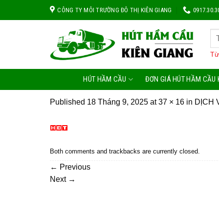
Skip
CÔNG TY MÔI TRƯỜNG ĐÔ THỊ KIÊN GIANG
0917.30.3
to
content
Từ
HÚT HẦM CẦU
ĐƠN GIÁ HÚT HẦM CẦU 
Published
18 Tháng 9, 2025
at
37 × 16
in
DỊCH 
Both comments and trackbacks are currently closed.
←
Previous
Next
→