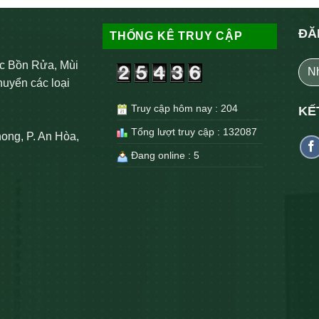
ĐĂ
THỐNG KÊ TRUY CẬP
c Bồn Rửa, Mùi
huyển các loại
Truy cập hôm nay : 204
KẾ
Tổng lượt truy cập : 132087
ong, P. An Hòa,
Đang online : 5