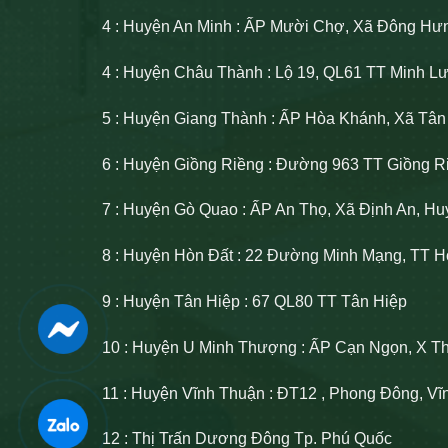
4 : Huyện An Minh : ẤP Mười Chợ, Xã Đông Hư
4 : Huyện Châu Thành : Lộ 19, QL61 TT Minh 
5 : Huyện Giang Thành : ẤP Hòa Khánh, Xã Tâ
6 : Huyện Giồng Riềng : Đường 963 TT Giồng R
7 : Huyện Gò Quao : ẤP An Thọ, Xã Định An, H
8 : Huyện Hòn Đất : 22 Đường Minh Mạng, TT H
9 : Huyện Tân Hiệp : 67 QL80 TT Tân Hiệp
10 : Huyện U Minh Thượng : ẤP Cạn Ngọn, X T
11 : Huyện Vĩnh Thuận : ĐT12 , Phong Đông, V
12 : Thị Trấn Dương Đông Tp. Phú Quốc