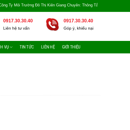
 Môi Trường Đô Thị Kiên Giang Chuyên: Thông Tắc Bồn Cầu, Tắc Cống, Tắc B
0917.30.30.40
0917.30.30.40
Liên hệ tư vấn
Góp ý, khiếu nại
CH VỤ
TIN TỨC
LIÊN HỆ
GIỚI THIỆU