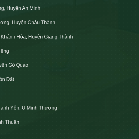
ng, Huyện An Minh
Lương, Huyện Châu Thành
n Khánh Hòa, Huyện Giang Thành
iềng
uyện Gò Quao
òn Đất
hạnh Yên, U Minh Thượng
ĩnh Thuận