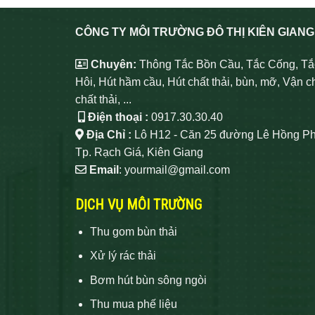
CÔNG TY MÔI TRƯỜNG ĐÔ THỊ KIÊN GIANG
Chuyên:
Thông Tắc Bồn Cầu, Tắc Cống, Tắ
Hôi, Hút hầm cầu, Hút chất thải, bùn, mỡ, Vận c
chất thải, ...
Điện thoại :
0917.30.30.40
Địa Chỉ :
Lô H12 - Căn 25 đường Lê Hồng Ph
Tp. Rạch Giá, Kiên Giang
Email
: yourmail@gmail.com
DỊCH VỤ MÔI TRƯỜNG
Thu gom bùn thải
Xử lý rác thải
Bơm hút bùn sông ngòi
Thu mua phế liệu