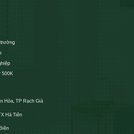
 trường
p
ghiệp
ừ 500K
An Hòa, TP Rạch Giá
TX Hà Tiên
Biên