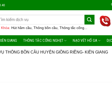
Công Ty
0.40
 Khóa:
Hút hầm cầu, Thông bồn cầu, Thông tắc cống...
KIÊN GIANG
THÔNG TẮC CỐNG NGHẸT
NẠO VÉT HỐ GA
DỊ
VỤ THÔNG BỒN CẦU HUYỆN GIỒNG RIỀNG- KIÊN GIANG