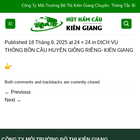
Skip
Công Ty Môi Trường Đô Thị Kiên Giang Chuyên: Thông Tắc Bồn Cầu,
to
content
Published
18 Tháng 9, 2025
at
24 × 24
in
DỊCH VỤ
THÔNG BỒN CẦU HUYỆN GIỒNG RIỀNG- KIÊN GIANG
Both comments and trackbacks are currently closed.
←
Previous
Next
→
CÔNG TY MÔI TRƯỜNG ĐÔ THỊ KIÊN GIANG