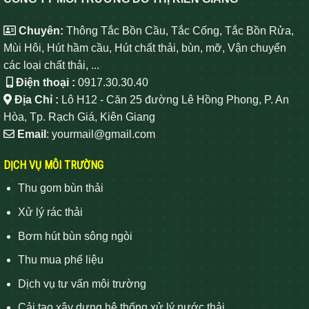
Chuyên:
Thông Tắc Bồn Cầu, Tắc Cống, Tắc Bồn Rửa,
Mùi Hôi, Hút hầm cầu, Hút chất thải, bùn, mỡ, Vận chuyển
các loại chất thải, ...
Điện thoại :
0917.30.30.40
Địa Chỉ :
Lô H12 - Căn 25 đường Lê Hồng Phong, P. An
Hòa, Tp. Rạch Giá, Kiên Giang
Email
: yourmail@gmail.com
DỊCH VỤ MÔI TRƯỜNG
Thu gom bùn thải
Xử lý rác thải
Bơm hút bùn sông ngòi
Thu mua phế liệu
Dịch vụ tư vấn môi trường
Cải tạo xây dựng hệ thống xử lý nước thải