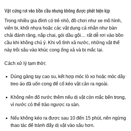
Vật cứng rơi vào bồn cầu nhưng không được phát hiện kịp
Trong nhiều gia đình có trẻ nhỏ, đồ chơi như xe mô hình,
viên bi, khối nhựa hoặc các vật dụng cá nhân như bàn
chải đánh răng, nắp chai, gói dầu gội… rất dễ rơi vào bồn
cầu khi không chú ý. Khi vô tình xả nước, những vật thể
này trôi sâu vào khúc cong ống xả và bị mắc lại.
Cách xử lý tạm thời:
Dùng găng tay cao su, kết hợp móc lò xo hoặc móc dây
treo áo đã uốn cong để cố kéo vật cản ra ngoài.
Không nên đổ nước thêm nếu dị vật còn mắc bên trong,
vì nước có thể trào ngược ra sàn.
Nếu không kéo ra được sau 10 đến 15 phút, nên ngừng
thao tác để tránh đẩy dị vật vào sâu hơn.