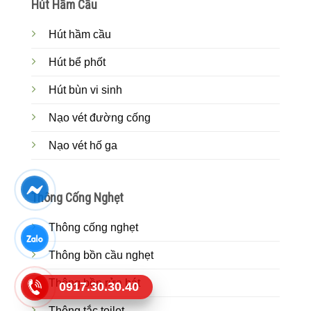
Hút Hầm Cầu
Hút hầm cầu
Hút bể phốt
Hút bùn vi sinh
Nạo vét đường cống
Nạo vét hố ga
Thông Cống Nghẹt
Thông cống nghẹt
Thông bồn cầu nghẹt
Thông bồn rửa bát
0917.30.30.40
Thông tắc toilet