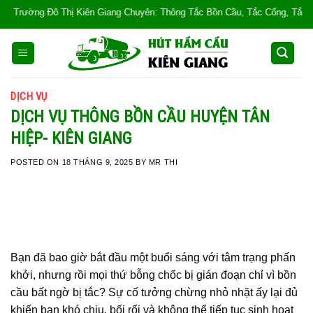
Skip
n Giang Chuyên: Thông Tắc Bồn Cầu, Tắc Cống, Tắc Bồn Rửa, Mùi Hôi, Hút hầ
to
content
DỊCH VỤ
DỊCH VỤ THÔNG BỒN CẦU HUYỆN TÂN
HIỆP- KIÊN GIANG
POSTED ON
18 THÁNG 9, 2025
BY
MR THI
Bạn đã bao giờ bắt đầu một buổi sáng với tâm trạng phấn
khởi, nhưng rồi mọi thứ bỗng chốc bị gián đoạn chỉ vì bồn
cầu bất ngờ bị tắc? Sự cố tưởng chừng nhỏ nhặt ấy lại đủ
khiến bạn khó chịu, bối rối và không thể tiếp tục sinh hoạt