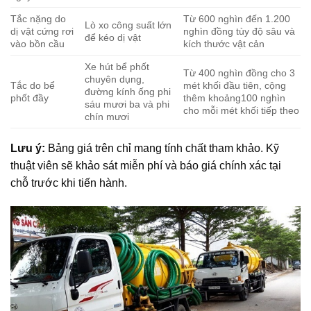
Tắc nặng do
Từ 600 nghìn đến 1.200
Lò xo công suất lớn
dị vật cứng rơi
nghìn đồng tùy độ sâu và
để kéo dị vật
vào bồn cầu
kích thước vật cản
Xe hút bể phốt
Từ 400 nghìn đồng cho 3
chuyên dụng,
Tắc do bể
mét khối đầu tiên, cộng
đường kính ống phi
phốt đầy
thêm khoảng100 nghìn
sáu mươi ba và phi
cho mỗi mét khối tiếp theo
chín mươi
Lưu ý:
Bảng giá trên chỉ mang tính chất tham khảo. Kỹ
thuật viên sẽ khảo sát miễn phí và báo giá chính xác tại
chỗ trước khi tiến hành.