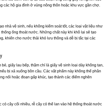
g các hộ gia đình ở vùng nông thôn hoặc khu vực gần chợ.
ạo nhà vệ sinh, nếu không kiểm soát tốt, các loại vật liệu như
hệ thống ống thoát nước. Những chất này khi khô lại sẽ tạo
, khiến cho nước thải khó lưu thông và dễ bị tắc tại các
ủy
é, giấy lau bếp, thậm chí là giấy vệ sinh loại dày không tan,
ếu bị xả xuống bồn cầu. Các vật phẩm này không thể phân
ống nối hoặc đoạn gấp khúc, tạo thành các điểm nghẽn
có cây cối nhiều, rễ cây có thể lan vào hệ thống thoát nước