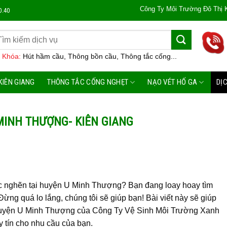
Công Ty Môi Trường Đô Thị Kiên Giang Chuy
0.40
 Khóa:
Hút hầm cầu, Thông bồn cầu, Thông tắc cống...
KIÊN GIANG
THÔNG TẮC CỐNG NGHẸT
NẠO VÉT HỐ GA
DỊ
MINH THƯỢNG- KIÊN GIANG
ắc nghẽn tại huyện U Minh Thượng? Bạn đang loay hoay tìm
 Đừng quá lo lắng, chúng tôi sẽ giúp bạn! Bài viết này sẽ giúp
u huyện U Minh Thượng của Công Ty Vệ Sinh Môi Trường Xanh
y tín cho nhu cầu của bạn.