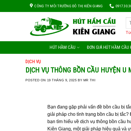
Skip
CÔNG TY MÔI TRƯỜNG ĐÔ THỊ KIÊN GIANG
0917.30.3
to
content
Từ
HÚT HẦM CẦU
ĐƠN GIÁ HÚT HẦM CẦU 
DỊCH VỤ
DỊCH VỤ THÔNG BỒN CẦU HUYỆN U 
POSTED ON
19 THÁNG 9, 2025
BY
MR THI
Bạn đang gặp phải vấn đề bồn cầu bị t
giải pháp cho tình trạng bồn cầu bị tắc?
bạn tìm hiểu về dịch vụ thông bồn cầ
Kiên Giang, một giải pháp hiệu quả và u