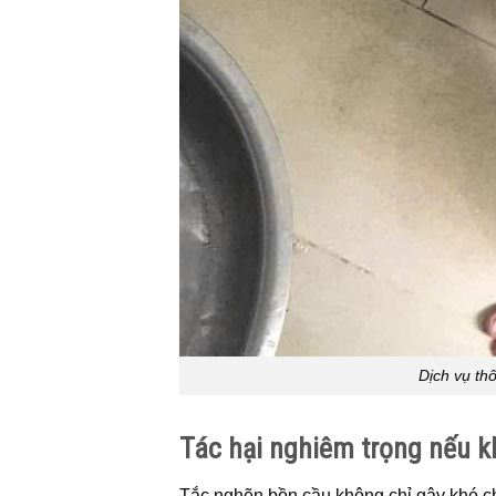
Dịch vụ t
Tác hại nghiêm trọng nếu kh
Tắc nghẽn bồn cầu không chỉ gây khó c