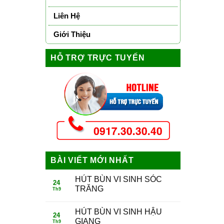
Liên Hệ
Giới Thiệu
HỖ TRỢ TRỰC TUYẾN
BÀI VIẾT MỚI NHẤT
HÚT BÙN VI SINH SÓC
24
TRĂNG
Th9
HÚT BÙN VI SINH HẬU
24
GIANG
Th9