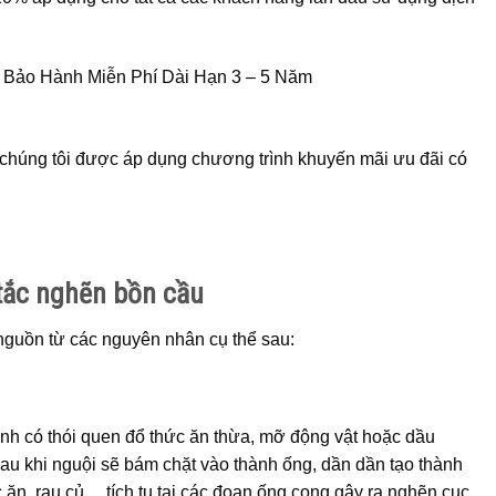
c Bảo Hành Miễn Phí Dài Hạn 3 – 5 Năm
chúng tôi được áp dụng chương trình khuyến mãi ưu đãi có
tắc nghẽn bồn cầu
 nguồn từ các nguyên nhân cụ thể sau:
ình có thói quen đổ thức ăn thừa, mỡ động vật hoặc dầu
u khi nguội sẽ bám chặt vào thành ống, dần dần tạo thành
ăn, rau củ… tích tụ tại các đoạn ống cong gây ra nghẽn cục