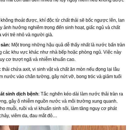
không thoát được, khí độc từ chất thải sẽ bốc ngược lên, lan
ày ảnh hưởng nghiêm trọng đến sinh hoạt, giấc ngủ và chất
à với trẻ nhỏ và người già.
 sàn:
Một trong những hậu quả dễ thấy nhất là nước bẩn tràn
ang các khu vực khác như nhà bếp hoặc phòng ngủ. Việc này
uy cơ trượt ngã và nhiễm khuẩn cao.
hải chứa axit, vi sinh vật và chất ăn mòn nếu đọng lại lâu
m nước vào chân tường, gây nứt vỡ, bong tróc và giảm tuổi
át sinh dịch bệnh
: Tắc nghẽn kéo dài làm nước thải tràn ra
ơng, gây ô nhiễm nguồn nước và môi trường xung quanh.
ho muỗi, ruồi và vi khuẩn sinh sôi, làm tăng nguy cơ phát
 chảy, viêm da, đau mắt đỏ…