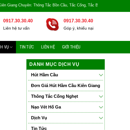
ên: Thông Tắc Bồn Cầu, Tắc Cống, Tắc Bồn Rửa, Mùi Hôi, Hút hầm cầu, Hút c
0917.30.30.40
0917.30.30.40
Liên hệ tư vấn
Góp ý, khiếu nại
CH VỤ
TIN TỨC
LIÊN HỆ
GIỚI THIỆU
DANH MỤC DỊCH VỤ
Hút Hầm Cầu
Đơn Giá Hút Hầm Cầu Kiên Giang
Thông Tắc Cống Nghẹt
Nạo Vét Hố Ga
Dịch Vụ
Tin Tức