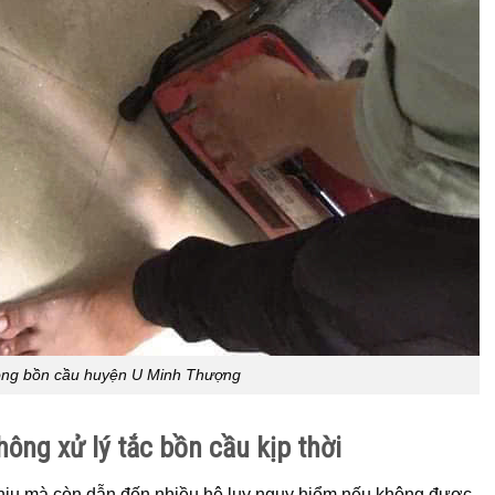
hông bồn cầu huyện U Minh Thượng
ông xử lý tắc bồn cầu kịp thời
hịu mà còn dẫn đến nhiều hệ lụy nguy hiểm nếu không được