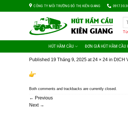
Skip
CÔNG TY MÔI TRƯỜNG ĐÔ THỊ KIÊN GIANG
0917.30.3
to
content
Từ
HÚT HẦM CẦU
ĐƠN GIÁ HÚT HẦM CẦU 
Published
19 Tháng 9, 2025
at
24 × 24
in
DỊCH 
Both comments and trackbacks are currently closed.
←
Previous
Next
→