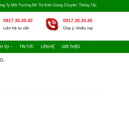
Môi Trường Đô Thị Kiên Giang Chuyên: Thông Tắc Bồn Cầu, Tắc Cống, Tắc Bồn
0917.30.30.40
0917.30.30.40
Liên hệ tư vấn
Góp ý, khiếu nại
CH VỤ
TIN TỨC
LIÊN HỆ
GIỚI THIỆU
NG