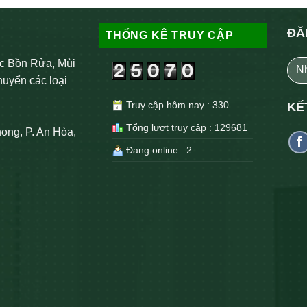
ĐĂ
THỐNG KÊ TRUY CẬP
c Bồn Rửa, Mùi
huyển các loại
Truy cập hôm nay : 330
KẾ
Tổng lượt truy cập : 129681
ong, P. An Hòa,
Đang online : 2