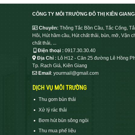
CÔNG TY MÔI TRƯỜNG ĐÔ THỊ KIÊN GIANG
Chuyên:
Thông Tắc Bồn Cầu, Tắc Cống, Tắ
Hôi, Hút hầm cầu, Hút chất thải, bùn, mỡ, Vận c
chất thải, ...
Điện thoại :
0917.30.30.40
Địa Chỉ :
Lô H12 - Căn 25 đường Lê Hồng Ph
Tp. Rạch Giá, Kiên Giang
Email
: yourmail@gmail.com
DỊCH VỤ MÔI TRƯỜNG
Thu gom bùn thải
Xử lý rác thải
Bơm hút bùn sông ngòi
Thu mua phế liệu