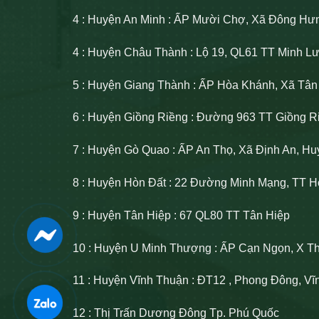
4 : Huyện An Minh : ẤP Mười Chợ, Xã Đông Hư
4 : Huyện Châu Thành : Lộ 19, QL61 TT Minh 
5 : Huyện Giang Thành : ẤP Hòa Khánh, Xã Tâ
6 : Huyện Giồng Riềng : Đường 963 TT Giồng R
7 : Huyện Gò Quao : ẤP An Thọ, Xã Định An, H
8 : Huyện Hòn Đất : 22 Đường Minh Mạng, TT H
9 : Huyện Tân Hiệp : 67 QL80 TT Tân Hiệp
10 : Huyện U Minh Thượng : ẤP Cạn Ngọn, X T
11 : Huyện Vĩnh Thuận : ĐT12 , Phong Đông, V
12 : Thị Trấn Dương Đông Tp. Phú Quốc