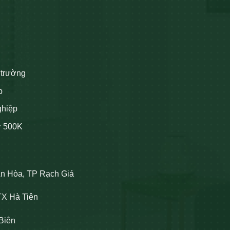
 trường
p
ghiệp
ừ 500K
An Hòa, TP Rạch Giá
TX Hà Tiên
Biên