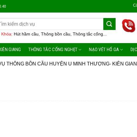
Công Ty 
0.40
 Khóa:
Hút hầm cầu, Thông bồn cầu, Thông tắc cống...
KIÊN GIANG
THÔNG TẮC CỐNG NGHẸT
NẠO VÉT HỐ GA
DỊ
VỤ THÔNG BỒN CẦU HUYỆN U MINH THƯỢNG- KIÊN GIA