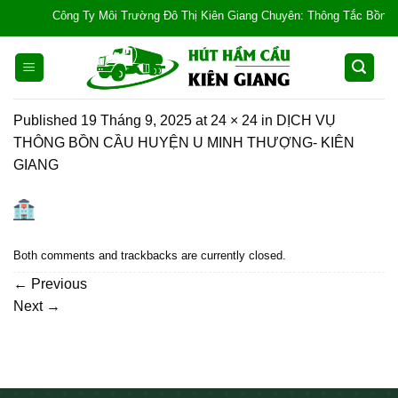
Skip
Công Ty Môi Trường Đô Thị Kiên Giang Chuyên: Thông Tắc Bồn Cầu, T
to
content
Published
19 Tháng 9, 2025
at
24 × 24
in
DỊCH VỤ
THÔNG BỒN CẦU HUYỆN U MINH THƯỢNG- KIÊN
GIANG
Both comments and trackbacks are currently closed.
←
Previous
Next
→