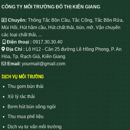
CÔNG TY MÔI TRƯỜNG ĐÔ THỊ KIÊN GIANG
Chuyên:
Thông Tắc Bồn Cầu, Tắc Cống, Tắc Bồn Rửa,
Mùi Hôi, Hút hầm cầu, Hút chất thải, bùn, mỡ, Vận chuyển
các loại chất thải, ...
Điện thoại :
0917.30.30.40
Địa Chỉ :
Lô H12 - Căn 25 đường Lê Hồng Phong, P. An
Hòa, Tp. Rạch Giá, Kiên Giang
Email
: yourmail@gmail.com
DỊCH VỤ MÔI TRƯỜNG
Thu gom bùn thải
Xử lý rác thải
Bơm hút bùn sông ngòi
Thu mua phế liệu
Dịch vụ tư vấn môi trường