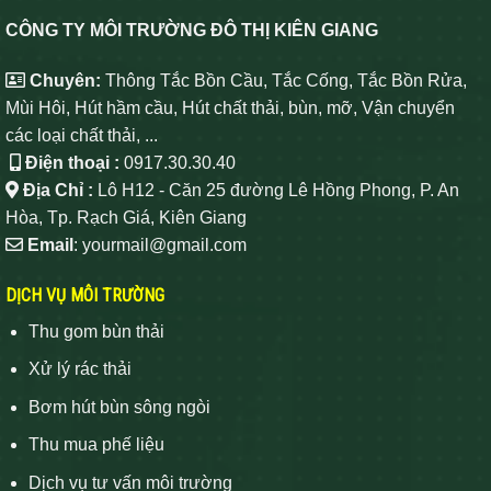
CÔNG TY MÔI TRƯỜNG ĐÔ THỊ KIÊN GIANG
Chuyên:
Thông Tắc Bồn Cầu, Tắc Cống, Tắc Bồn Rửa,
Mùi Hôi, Hút hầm cầu, Hút chất thải, bùn, mỡ, Vận chuyển
các loại chất thải, ...
Điện thoại :
0917.30.30.40
Địa Chỉ :
Lô H12 - Căn 25 đường Lê Hồng Phong, P. An
Hòa, Tp. Rạch Giá, Kiên Giang
Email
: yourmail@gmail.com
DỊCH VỤ MÔI TRƯỜNG
Thu gom bùn thải
Xử lý rác thải
Bơm hút bùn sông ngòi
Thu mua phế liệu
Dịch vụ tư vấn môi trường