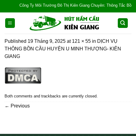
Skip
Công Ty Môi Trường Đô Thị Kiên Giang Chuyên: Thông Tắc Bồn Cầu, T
to
content
Published
19 Tháng 9, 2025
at
121 × 55
in
DỊCH VỤ
THÔNG BỒN CẦU HUYỆN U MINH THƯỢNG- KIÊN
GIANG
Both comments and trackbacks are currently closed.
←
Previous