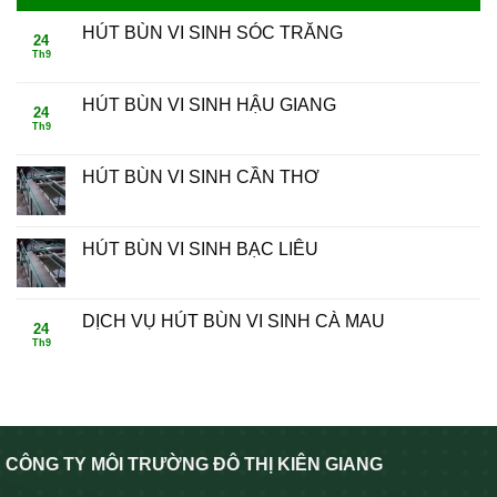
HÚT BÙN VI SINH SÓC TRĂNG
24
Th9
HÚT BÙN VI SINH HẬU GIANG
24
Th9
HÚT BÙN VI SINH CẦN THƠ
HÚT BÙN VI SINH BẠC LIÊU
DỊCH VỤ HÚT BÙN VI SINH CÀ MAU
24
Th9
CÔNG TY MÔI TRƯỜNG ĐÔ THỊ KIÊN GIANG