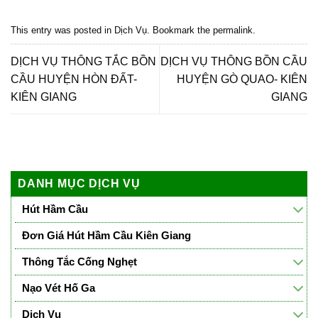
This entry was posted in
Dịch Vụ
. Bookmark the
permalink
.
DỊCH VỤ THÔNG TẮC BỒN
DỊCH VỤ THÔNG BỒN CẦU
CẦU HUYỆN HÒN ĐẤT-
HUYỆN GÒ QUAO- KIÊN
KIÊN GIANG
GIANG
DANH MỤC DỊCH VỤ
Hút Hầm Cầu
Đơn Giá Hút Hầm Cầu Kiên Giang
Thông Tắc Cống Nghẹt
Nạo Vét Hố Ga
Dịch Vụ