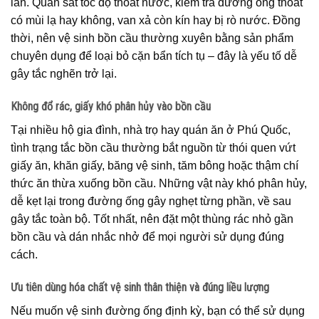
lần. Quan sát tốc độ thoát nước, kiểm tra đường ống thoát
có mùi lạ hay không, van xả còn kín hay bị rò nước. Đồng
thời, nên vệ sinh bồn cầu thường xuyên bằng sản phẩm
chuyên dụng để loại bỏ cặn bẩn tích tụ – đây là yếu tố dễ
gây tắc nghẽn trở lại.
Không đổ rác, giấy khó phân hủy vào bồn cầu
Tại nhiều hộ gia đình, nhà trọ hay quán ăn ở Phú Quốc,
tình trạng tắc bồn cầu thường bắt nguồn từ thói quen vứt
giấy ăn, khăn giấy, băng vệ sinh, tăm bông hoặc thậm chí
thức ăn thừa xuống bồn cầu. Những vật này khó phân hủy,
dễ kẹt lại trong đường ống gây nghẹt từng phần, về sau
gây tắc toàn bộ. Tốt nhất, nên đặt một thùng rác nhỏ gần
bồn cầu và dán nhắc nhở để mọi người sử dụng đúng
cách.
Ưu tiên dùng hóa chất vệ sinh thân thiện và đúng liều lượng
Nếu muốn vệ sinh đường ống định kỳ, bạn có thể sử dụng