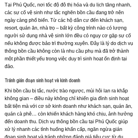
Tại Phú Quốc, nơi tốc độ đô thị hóa và du lịch tăng nhanh,
các sự cố vệ sinh như tắc nghẽn bồn cầu đang trở nên
ngày càng phổ biến. Từ các hộ dân cư đến khách sạn,
resort, quán ăn, nhà trọ – bất kỳ công trình nào có lượng
người sử dụng nhà vệ sinh lớn đều có nguy cơ gặp sự cố
nếu không được bảo trì thường xuyên. Đây là lý do dịch vụ
thông bồn cầu không còn là nhu cầu phụ mà đã trở thành
một phần thiết yếu trong việc duy trì sinh hoạt ổn định tại
đảo.
Tránh gián đoạn sinh hoạt và kinh doanh
Khi bồn cầu bị tắc, nước trào ngược, mùi hôi lan ra khắp
không gian – điều này không chỉ khiến gia đình sinh hoạt
bất tiện mà với cơ sở kinh doanh như khách sạn, quán ăn,
quán cà phê… còn khiến khách hàng khó chịu, ảnh hưởng
đến doanh thu. Dịch vụ thông bồn cầu tại Phú Quốc giúp
xử lý nhanh các tình huống khẩn cấp, ngăn ngừa gián
đoạn sinh hoạt và tránh những đánh giá tiêu cực từ du