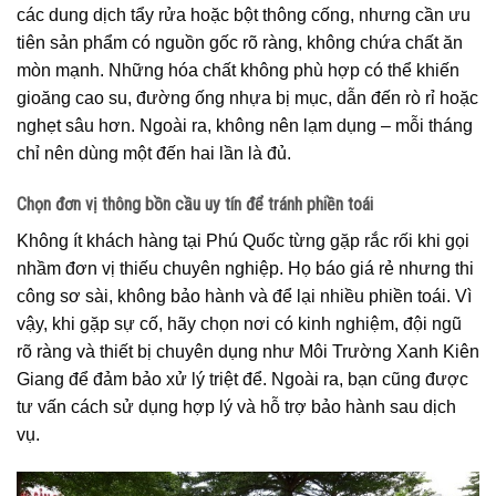
các dung dịch tẩy rửa hoặc bột thông cống, nhưng cần ưu
tiên sản phẩm có nguồn gốc rõ ràng, không chứa chất ăn
mòn mạnh. Những hóa chất không phù hợp có thể khiến
gioăng cao su, đường ống nhựa bị mục, dẫn đến rò rỉ hoặc
nghẹt sâu hơn. Ngoài ra, không nên lạm dụng – mỗi tháng
chỉ nên dùng một đến hai lần là đủ.
Chọn đơn vị thông bồn cầu uy tín để tránh phiền toái
Không ít khách hàng tại Phú Quốc từng gặp rắc rối khi gọi
nhầm đơn vị thiếu chuyên nghiệp. Họ báo giá rẻ nhưng thi
công sơ sài, không bảo hành và để lại nhiều phiền toái. Vì
vậy, khi gặp sự cố, hãy chọn nơi có kinh nghiệm, đội ngũ
rõ ràng và thiết bị chuyên dụng như Môi Trường Xanh Kiên
Giang để đảm bảo xử lý triệt để. Ngoài ra, bạn cũng được
tư vấn cách sử dụng hợp lý và hỗ trợ bảo hành sau dịch
vụ.