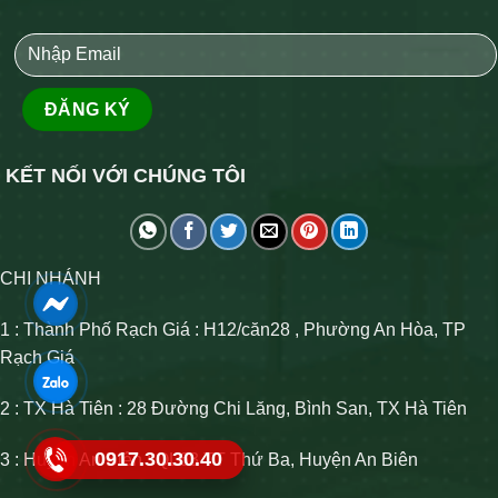
KẾT NỐI VỚI CHÚNG TÔI
CHI NHÁNH
1 : Thành Phố Rạch Giá : H12/căn28 , Phường An Hòa, TP
Rạch Giá
2 : TX Hà Tiên : 28 Đường Chi Lăng, Bình San, TX Hà Tiên
0917.30.30.40
3 : Huyện An Biên : QL63 TT Thứ Ba, Huyện An Biên