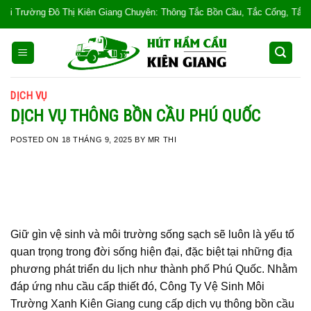
Skip
Kiên Giang Chuyên: Thông Tắc Bồn Cầu, Tắc Cống, Tắc Bồn Rửa, Mùi Hôi, Hút
to
content
DỊCH VỤ
DỊCH VỤ THÔNG BỒN CẦU PHÚ QUỐC
POSTED ON
18 THÁNG 9, 2025
BY
MR THI
Giữ gìn vệ sinh và môi trường sống sạch sẽ luôn là yếu tố
quan trọng trong đời sống hiện đại, đặc biệt tại những địa
phương phát triển du lịch như thành phố Phú Quốc. Nhằm
đáp ứng nhu cầu cấp thiết đó, Công Ty Vệ Sinh Môi
Trường Xanh Kiên Giang cung cấp dịch vụ thông bồn cầu