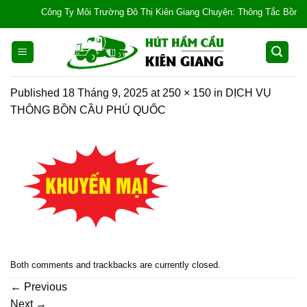
Skip
Công Ty Môi Trường Đô Thị Kiên Giang Chuyên: Thông Tắc Bồn Cầu, T
to
content
Published
18 Tháng 9, 2025
at
250 × 150
in
DỊCH VỤ
THÔNG BỒN CẦU PHÚ QUỐC
Both comments and trackbacks are currently closed.
←
Previous
Next
→