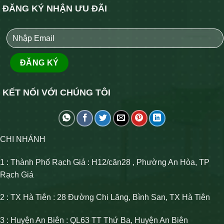
ĐĂNG KÝ NHẬN ƯU ĐÃI
KẾT NỐI VỚI CHÚNG TÔI
CHI NHÁNH
1 : Thành Phố Rạch Giá : H12/căn28 , Phường An Hòa, TP
Rạch Giá
2 : TX Hà Tiên : 28 Đường Chi Lăng, Bình San, TX Hà Tiên
3 : Huyện An Biên : QL63 TT Thứ Ba, Huyện An Biên