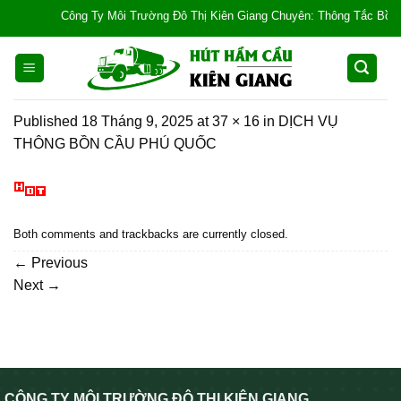
Skip
Công Ty Môi Trường Đô Thị Kiên Giang Chuyên: Thông Tắc Bồn Cầu, 
to
content
Published
18 Tháng 9, 2025
at
37 × 16
in
DỊCH VỤ
THÔNG BỒN CẦU PHÚ QUỐC
Both comments and trackbacks are currently closed.
←
Previous
Next
→
CÔNG TY MÔI TRƯỜNG ĐÔ THỊ KIÊN GIANG