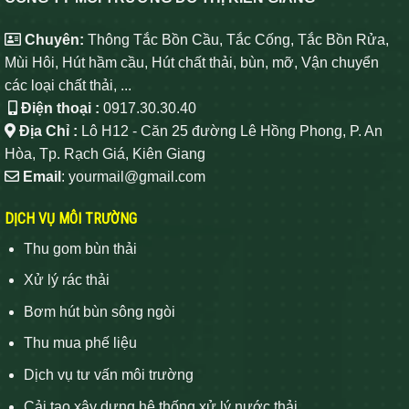
Chuyên:
Thông Tắc Bồn Cầu, Tắc Cống, Tắc Bồn Rửa,
Mùi Hôi, Hút hầm cầu, Hút chất thải, bùn, mỡ, Vận chuyển
các loại chất thải, ...
Điện thoại :
0917.30.30.40
Địa Chỉ :
Lô H12 - Căn 25 đường Lê Hồng Phong, P. An
Hòa, Tp. Rạch Giá, Kiên Giang
Email
: yourmail@gmail.com
DỊCH VỤ MÔI TRƯỜNG
Thu gom bùn thải
Xử lý rác thải
Bơm hút bùn sông ngòi
Thu mua phế liệu
Dịch vụ tư vấn môi trường
Cải tạo xây dựng hệ thống xử lý nước thải