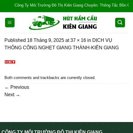
Skip
Công Ty Môi Trường Đô Thị Kiên Giang Chuyên: Thông Tắc Bồn Cầu, Tắc
to
content
Published
18 Tháng 9, 2025
at
37 × 16
in
DỊCH VỤ
THÔNG CỐNG NGHẸT GIANG THÀNH-KIÊN GIANG
Both comments and trackbacks are currently closed.
←
Previous
Next
→
CÔNG TY MÔI TRƯỜNG ĐÔ THỊ KIÊN GIANG