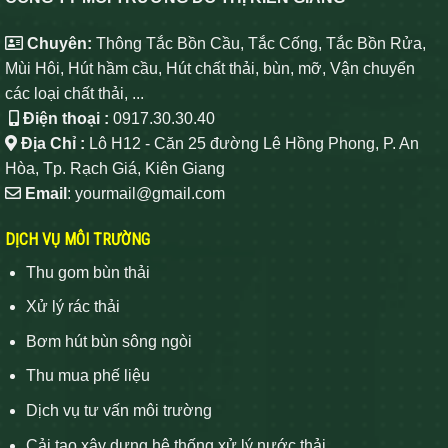
Chuyên:
Thông Tắc Bồn Cầu, Tắc Cống, Tắc Bồn Rửa,
Mùi Hôi, Hút hầm cầu, Hút chất thải, bùn, mỡ, Vận chuyển
các loại chất thải, ...
Điện thoại :
0917.30.30.40
Địa Chỉ :
Lô H12 - Căn 25 đường Lê Hồng Phong, P. An
Hòa, Tp. Rạch Giá, Kiên Giang
Email
: yourmail@gmail.com
DỊCH VỤ MÔI TRƯỜNG
Thu gom bùn thải
Xử lý rác thải
Bơm hút bùn sông ngòi
Thu mua phế liệu
Dịch vụ tư vấn môi trường
Cải tạo xây dựng hệ thống xử lý nước thải