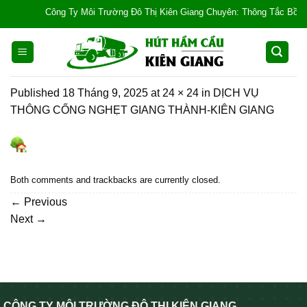
Skip
Công Ty Môi Trường Đô Thị Kiên Giang Chuyên: Thông Tắc Bồn Cầu, 
to
content
Published
18 Tháng 9, 2025
at
24 × 24
in
DỊCH VỤ
THÔNG CỐNG NGHẸT GIANG THÀNH-KIÊN GIANG
Both comments and trackbacks are currently closed.
←
Previous
Next
→
CÔNG TY MÔI TRƯỜNG ĐÔ THỊ KIÊN GIANG