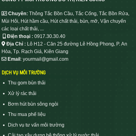
Chuyên:
Thông Tắc Bồn Cầu, Tắc Cống, Tắc Bồn Rửa,
Mùi Hôi, Hút hầm cầu, Hút chất thải, bùn, mỡ, Vận chuyển
các loại chất thải, ...
Điện thoại :
0917.30.30.40
Địa Chỉ :
Lô H12 - Căn 25 đường Lê Hồng Phong, P. An
Hòa, Tp. Rạch Giá, Kiên Giang
Email
: yourmail@gmail.com
DỊCH VỤ MÔI TRƯỜNG
Thu gom bùn thải
Xử lý rác thải
Bơm hút bùn sông ngòi
Thu mua phế liệu
Dịch vụ tư vấn môi trường
Cải tạo xây dựng hệ thống xử lý nước thải