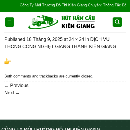
Skip
Công Ty Môi Trường Đô Thị Kiên Giang Chuyên: Thông Tắc Bồn Cầu, 
to
content
Published
18 Tháng 9, 2025
at
24 × 24
in
DỊCH VỤ
THÔNG CỐNG NGHẸT GIANG THÀNH-KIÊN GIANG
Both comments and trackbacks are currently closed.
←
Previous
Next
→
CÔNG TY MÔI TRƯỜNG ĐÔ THỊ KIÊN GIANG