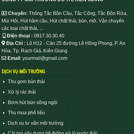
Chuyên:
Thông Tắc Bồn Cầu, Tắc Cống, Tắc Bồn Rửa,
Mùi Hôi, Hút hầm cầu, Hút chất thải, bùn, mỡ, Vận chuyển
các loại chất thải, ...
Điện thoại :
0917.30.30.40
Địa Chỉ :
Lô H12 - Căn 25 đường Lê Hồng Phong, P. An
Hòa, Tp. Rạch Giá, Kiên Giang
Email
: yourmail@gmail.com
DỊCH VỤ MÔI TRƯỜNG
Thu gom bùn thải
Xử lý rác thải
Bơm hút bùn sông ngòi
Thu mua phế liệu
Dịch vụ tư vấn môi trường
Cải tạo xây dựng hệ thống xử lý nước thải