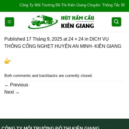
Skip
Công Ty Môi Trường Đô Thị Kiên Giang Chuyên: Thông Tắc Bồn Cầu, 
to
content
Published
17 Tháng 9, 2025
at
24 × 24
in
DỊCH VỤ
THÔNG CỐNG NGHẸT HUYỆN AN MINH- KIÊN GIANG
Both comments and trackbacks are currently closed.
←
Previous
Next
→
CÔNG TY MÔI TRƯỜNG ĐÔ THỊ KIÊN GIANG