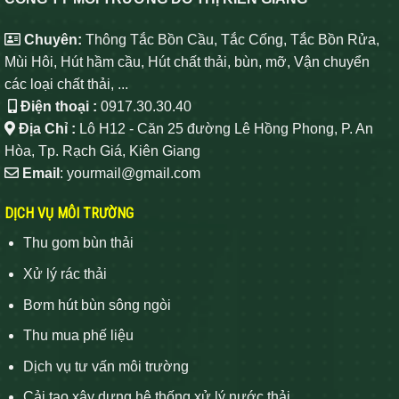
Chuyên:
Thông Tắc Bồn Cầu, Tắc Cống, Tắc Bồn Rửa,
Mùi Hôi, Hút hầm cầu, Hút chất thải, bùn, mỡ, Vận chuyển
các loại chất thải, ...
Điện thoại :
0917.30.30.40
Địa Chỉ :
Lô H12 - Căn 25 đường Lê Hồng Phong, P. An
Hòa, Tp. Rạch Giá, Kiên Giang
Email
: yourmail@gmail.com
DỊCH VỤ MÔI TRƯỜNG
Thu gom bùn thải
Xử lý rác thải
Bơm hút bùn sông ngòi
Thu mua phế liệu
Dịch vụ tư vấn môi trường
Cải tạo xây dựng hệ thống xử lý nước thải