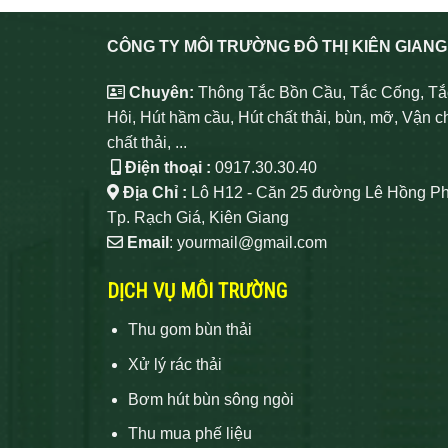
CÔNG TY MÔI TRƯỜNG ĐÔ THỊ KIÊN GIANG
Chuyên:
Thông Tắc Bồn Cầu, Tắc Cống, Tắ
Hôi, Hút hầm cầu, Hút chất thải, bùn, mỡ, Vận c
chất thải, ...
Điện thoại :
0917.30.30.40
Địa Chỉ :
Lô H12 - Căn 25 đường Lê Hồng Ph
Tp. Rạch Giá, Kiên Giang
Email
: yourmail@gmail.com
DỊCH VỤ MÔI TRƯỜNG
Thu gom bùn thải
Xử lý rác thải
Bơm hút bùn sông ngòi
Thu mua phế liệu