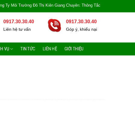
ôi Trường Đô Thị Kiên Giang Chuyên: Thông Tắc Bồn Cầu, Tắc Cống, Tắc Bồn
0917.30.30.40
0917.30.30.40
Liên hệ tư vấn
Góp ý, khiếu nại
CH VỤ
TIN TỨC
LIÊN HỆ
GIỚI THIỆU