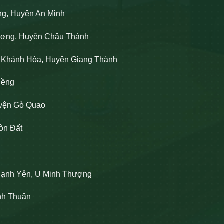
ng, Huyện An Minh
Lương, Huyện Châu Thành
n Khánh Hòa, Huyện Giang Thành
iềng
uyện Gò Quao
òn Đất
hạnh Yên, U Minh Thượng
ĩnh Thuận