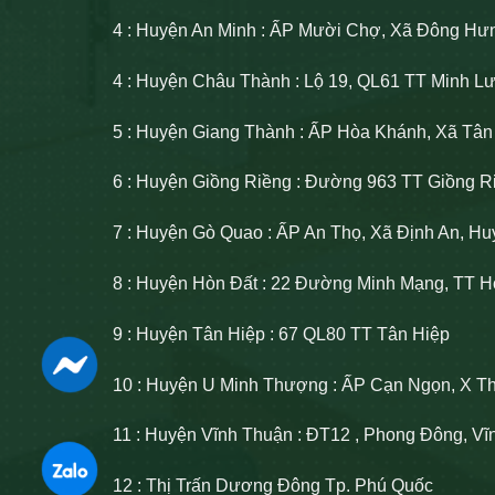
4 : Huyện An Minh : ẤP Mười Chợ, Xã Đông Hư
4 : Huyện Châu Thành : Lộ 19, QL61 TT Minh 
5 : Huyện Giang Thành : ẤP Hòa Khánh, Xã Tâ
6 : Huyện Giồng Riềng : Đường 963 TT Giồng R
7 : Huyện Gò Quao : ẤP An Thọ, Xã Định An, H
8 : Huyện Hòn Đất : 22 Đường Minh Mạng, TT H
9 : Huyện Tân Hiệp : 67 QL80 TT Tân Hiệp
10 : Huyện U Minh Thượng : ẤP Cạn Ngọn, X T
11 : Huyện Vĩnh Thuận : ĐT12 , Phong Đông, V
12 : Thị Trấn Dương Đông Tp. Phú Quốc