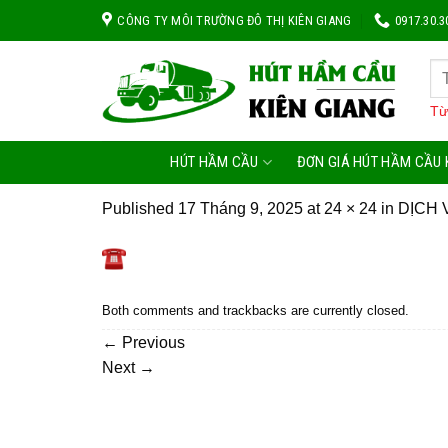
Skip
CÔNG TY MÔI TRƯỜNG ĐÔ THỊ KIÊN GIANG
0917.30.3
to
content
Từ
HÚT HẦM CẦU
ĐƠN GIÁ HÚT HẦM CẦU 
Published
17 Tháng 9, 2025
at
24 × 24
in
DỊCH 
Both comments and trackbacks are currently closed.
←
Previous
Next
→