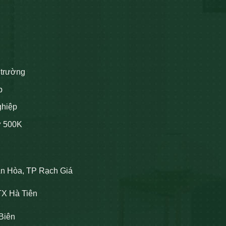
 trường
p
ghiệp
ừ 500K
An Hòa, TP Rạch Giá
TX Hà Tiên
Biên