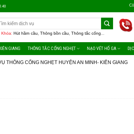
Công Ty M
0.40
 Khóa:
Hút hầm cầu, Thông bồn cầu, Thông tắc cống...
KIÊN GIANG
THÔNG TẮC CỐNG NGHẸT
NẠO VÉT HỐ GA
DỊ
VỤ THÔNG CỐNG NGHẸT HUYỆN AN MINH- KIÊN GIANG