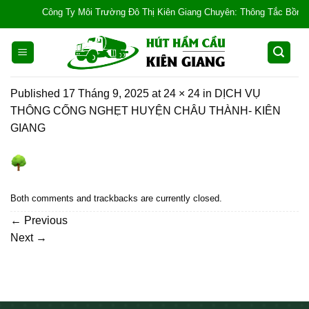
Skip
Công Ty Môi Trường Đô Thị Kiên Giang Chuyên: Thông Tắc Bồn Cầu, T
to
content
Published
17 Tháng 9, 2025
at
24 × 24
in
DỊCH VỤ
THÔNG CỐNG NGHẸT HUYỆN CHÂU THÀNH- KIÊN
GIANG
Both comments and trackbacks are currently closed.
←
Previous
Next
→