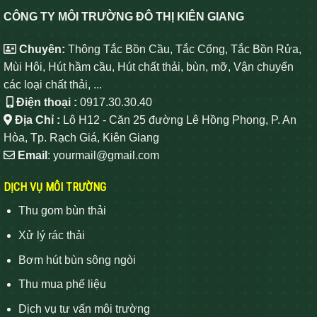
CÔNG TY MÔI TRƯỜNG ĐÔ THỊ KIÊN GIANG
Chuyên:
Thông Tắc Bồn Cầu, Tắc Cống, Tắc Bồn Rửa,
Mùi Hôi, Hút hầm cầu, Hút chất thải, bùn, mỡ, Vận chuyển
các loại chất thải, ...
Điện thoại :
0917.30.30.40
Địa Chỉ :
Lô H12 - Căn 25 đường Lê Hồng Phong, P. An
Hòa, Tp. Rạch Giá, Kiên Giang
Email
: yourmail@gmail.com
DỊCH VỤ MÔI TRƯỜNG
Thu gom bùn thải
Xử lý rác thải
Bơm hút bùn sông ngòi
Thu mua phế liệu
Dịch vụ tư vấn môi trường