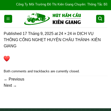
Skip
Công Ty Môi Trường Đô Thị Kiên Giang Chuyên: Thông Tắc Bồn Cầu, 
to
content
Published
17 Tháng 9, 2025
at
24 × 24
in
DỊCH VỤ
THÔNG CỐNG NGHẸT HUYỆN CHÂU THÀNH- KIÊN
GIANG
Both comments and trackbacks are currently closed.
←
Previous
Next
→