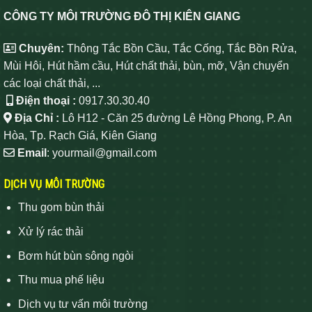
CÔNG TY MÔI TRƯỜNG ĐÔ THỊ KIÊN GIANG
Chuyên:
Thông Tắc Bồn Cầu, Tắc Cống, Tắc Bồn Rửa,
Mùi Hôi, Hút hầm cầu, Hút chất thải, bùn, mỡ, Vận chuyển
các loại chất thải, ...
Điện thoại :
0917.30.30.40
Địa Chỉ :
Lô H12 - Căn 25 đường Lê Hồng Phong, P. An
Hòa, Tp. Rạch Giá, Kiên Giang
Email
: yourmail@gmail.com
DỊCH VỤ MÔI TRƯỜNG
Thu gom bùn thải
Xử lý rác thải
Bơm hút bùn sông ngòi
Thu mua phế liệu
Dịch vụ tư vấn môi trường