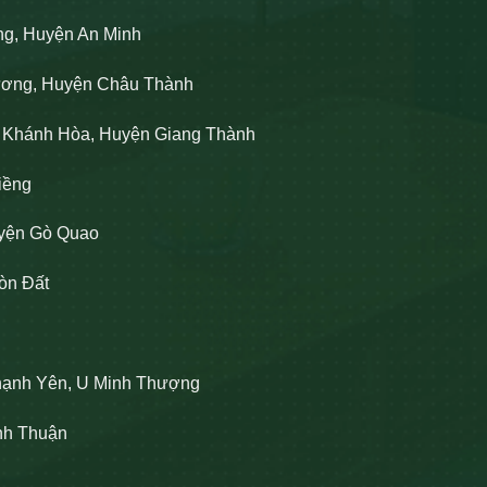
ng, Huyện An Minh
Lương, Huyện Châu Thành
n Khánh Hòa, Huyện Giang Thành
iềng
uyện Gò Quao
òn Đất
hạnh Yên, U Minh Thượng
ĩnh Thuận