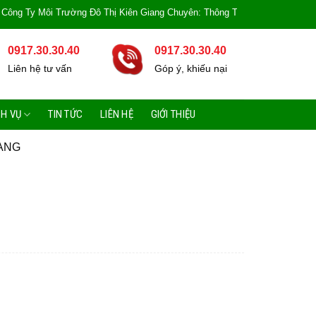
y Môi Trường Đô Thị Kiên Giang Chuyên: Thông Tắc Bồn Cầu, Tắc Cống, Tắc 
0917.30.30.40
0917.30.30.40
Liên hệ tư vấn
Góp ý, khiếu nại
CH VỤ
TIN TỨC
LIÊN HỆ
GIỚI THIỆU
ANG