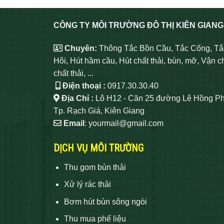
CÔNG TY MÔI TRƯỜNG ĐÔ THỊ KIÊN GIANG
Chuyên:
Thông Tắc Bồn Cầu, Tắc Cống, Tắ
Hôi, Hút hầm cầu, Hút chất thải, bùn, mỡ, Vận c
chất thải, ...
Điện thoại :
0917.30.30.40
Địa Chỉ :
Lô H12 - Căn 25 đường Lê Hồng Ph
Tp. Rạch Giá, Kiên Giang
Email
: yourmail@gmail.com
DỊCH VỤ MÔI TRƯỜNG
Thu gom bùn thải
Xử lý rác thải
Bơm hút bùn sông ngòi
Thu mua phế liệu