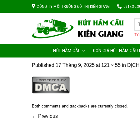
Skip
CÔNG TY MÔI TRƯỜNG ĐÔ THỊ KIÊN GIANG
0917.30.3
to
content
Từ
HÚT HẦM CẦU
ĐƠN GIÁ HÚT HẦM CẦU 
Published
17 Tháng 9, 2025
at
121 × 55
in
DỊCH
Both comments and trackbacks are currently closed.
←
Previous