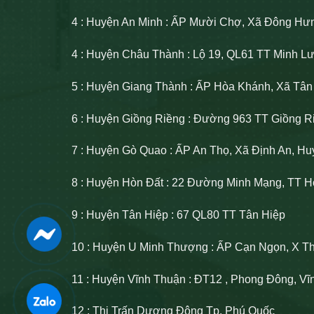
4 : Huyện An Minh : ẤP Mười Chợ, Xã Đông Hư
4 : Huyện Châu Thành : Lộ 19, QL61 TT Minh 
5 : Huyện Giang Thành : ẤP Hòa Khánh, Xã Tâ
6 : Huyện Giồng Riềng : Đường 963 TT Giồng R
7 : Huyện Gò Quao : ẤP An Thọ, Xã Định An, H
8 : Huyện Hòn Đất : 22 Đường Minh Mạng, TT H
9 : Huyện Tân Hiệp : 67 QL80 TT Tân Hiệp
10 : Huyện U Minh Thượng : ẤP Cạn Ngọn, X T
11 : Huyện Vĩnh Thuận : ĐT12 , Phong Đông, V
12 : Thị Trấn Dương Đông Tp. Phú Quốc