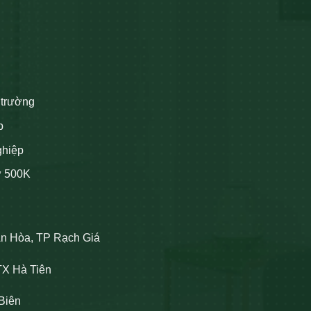
 trường
p
ghiệp
ừ 500K
An Hòa, TP Rạch Giá
TX Hà Tiên
Biên