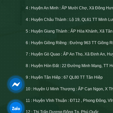
4 : Huyện An Minh : ẤP Mười Chợ, Xã Đông Hư
4 : Huyện Châu Thành : Lộ 19, QL61 TT Minh 
5 : Huyện Giang Thành : ẤP Hòa Khánh, Xã Tâ
6 : Huyện Giồng Riềng : Đường 963 TT Giồng R
7 : Huyện Gò Quao : ẤP An Thọ, Xã Định An, H
8 : Huyện Hòn Đất : 22 Đường Minh Mạng, TT H
9 : Huyện Tân Hiệp : 67 QL80 TT Tân Hiệp
10 : Huyện U Minh Thượng : ẤP Cạn Ngọn, X T
11 : Huyện Vĩnh Thuận : ĐT12 , Phong Đông, V
12 : Thị Trấn Dương Đông Tp. Phú Quốc