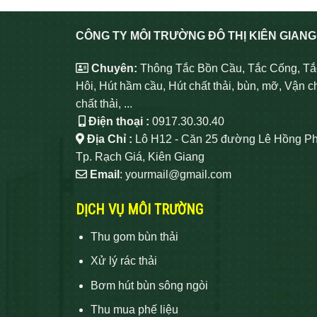
CÔNG TY MÔI TRƯỜNG ĐÔ THỊ KIÊN GIANG
Chuyên:
Thông Tắc Bồn Cầu, Tắc Cống, Tắ
Hôi, Hút hầm cầu, Hút chất thải, bùn, mỡ, Vận c
chất thải, ...
Điện thoại :
0917.30.30.40
Địa Chỉ :
Lô H12 - Căn 25 đường Lê Hồng Ph
Tp. Rạch Giá, Kiên Giang
Email
: yourmail@gmail.com
DỊCH VỤ MÔI TRƯỜNG
Thu gom bùn thải
Xử lý rác thải
Bơm hút bùn sông ngòi
Thu mua phế liệu