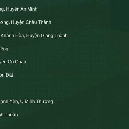
ng, Huyện An Minh
Lương, Huyện Châu Thành
n Khánh Hòa, Huyện Giang Thành
iềng
uyện Gò Quao
òn Đất
hạnh Yên, U Minh Thượng
ĩnh Thuận