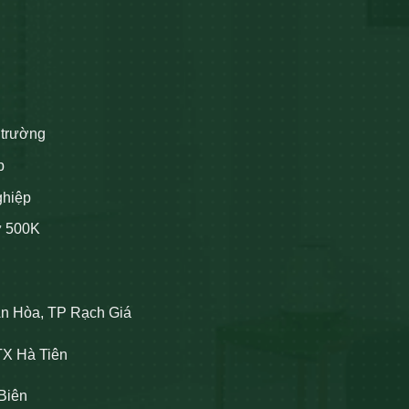
 trường
p
ghiệp
ừ 500K
An Hòa, TP Rạch Giá
TX Hà Tiên
Biên