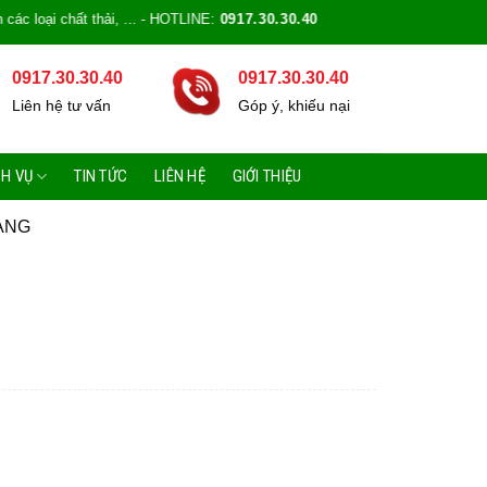
 chất thải, ... - HOTLINE:
0917.30.30.40
0917.30.30.40
0917.30.30.40
Liên hệ tư vấn
Góp ý, khiếu nại
CH VỤ
TIN TỨC
LIÊN HỆ
GIỚI THIỆU
ANG