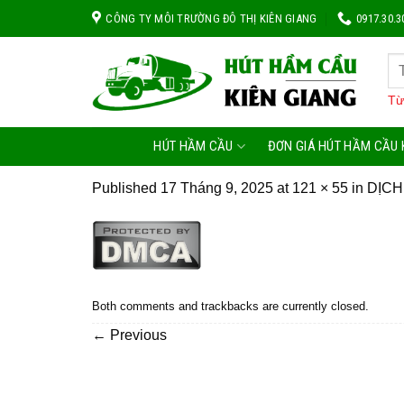
Skip
 Môi Trường Đô Thị Kiên Giang Chuyên: Thông Tắc Bồn Cầu, Tắc Cống, Tắc Bồ
CÔNG TY MÔI TRƯỜNG ĐÔ THỊ KIÊN GIANG
0917.30.3
to
content
Từ
HÚT HẦM CẦU
ĐƠN GIÁ HÚT HẦM CẦU 
Published
17 Tháng 9, 2025
at
121 × 55
in
DỊCH
Both comments and trackbacks are currently closed.
←
Previous