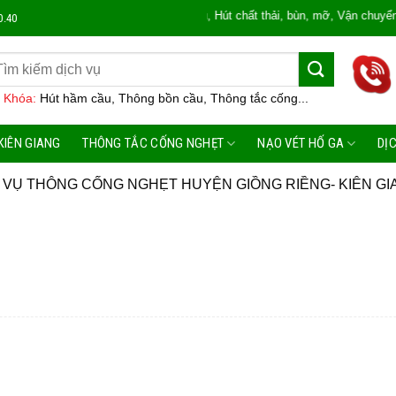
n Rửa, Mùi Hôi, Hút hầm cầu, Hút chất thải, bùn, mỡ, Vận chuyển các loại
0.40
 Khóa:
Hút hầm cầu, Thông bồn cầu, Thông tắc cống...
KIÊN GIANG
THÔNG TẮC CỐNG NGHẸT
NẠO VÉT HỐ GA
DỊ
 VỤ THÔNG CỐNG NGHẸT HUYỆN GIỒNG RIỀNG- KIÊN GI