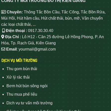
CÔNG TY MÔI TRƯỜNG ĐÔ THỊ KIÊN GIANG
Chuyên:
Thông Tắc Bồn Cầu, Tắc Cống, Tắc Bồn Rửa,
Mùi Hôi, Hút hầm cầu, Hút chất thải, bùn, mỡ, Vận chuyển
các loại chất thải, ...
Điện thoại :
0917.30.30.40
Địa Chỉ :
Lô H12 - Căn 25 đường Lê Hồng Phong, P. An
Hòa, Tp. Rạch Giá, Kiên Giang
Email
: yourmail@gmail.com
DỊCH VỤ MÔI TRƯỜNG
Thu gom bùn thải
Xử lý rác thải
Bơm hút bùn sông ngòi
Thu mua phế liệu
Dịch vụ tư vấn môi trường