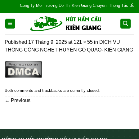
Skip
Công Ty Môi Trường Đô Thị Kiên Giang Chuyên: Thông Tắc Bồn Cầu, 
to
content
Published
17 Tháng 9, 2025
at
121 × 55
in
DỊCH VỤ
THÔNG CỐNG NGHẸT HUYỆN GÒ QUAO- KIÊN GIANG
Both comments and trackbacks are currently closed.
←
Previous