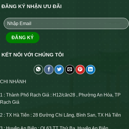
ĐĂNG KÝ NHẬN ƯU ĐÃI
KẾT NỐI VỚI CHÚNG TÔI
CHI NHÁNH
1 : Thành Phố Rạch Giá : H12/căn28 , Phường An Hòa, TP
Rạch Giá
2 : TX Hà Tiên : 28 Đường Chi Lăng, Bình San, TX Hà Tiên
3 : Huyện An Biên : QL63 TT Thứ Ba, Huyện An Biên