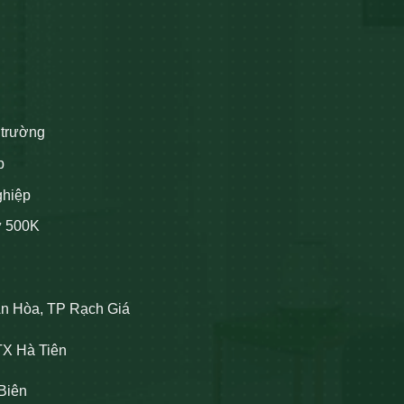
 trường
p
ghiệp
ừ 500K
An Hòa, TP Rạch Giá
TX Hà Tiên
Biên