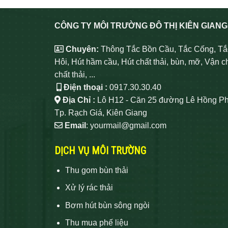
CÔNG TY MÔI TRƯỜNG ĐÔ THỊ KIÊN GIANG
Chuyên:
Thông Tắc Bồn Cầu, Tắc Cống, Tắ
Hôi, Hút hầm cầu, Hút chất thải, bùn, mỡ, Vận c
chất thải, ...
Điện thoại :
0917.30.30.40
Địa Chỉ :
Lô H12 - Căn 25 đường Lê Hồng Ph
Tp. Rạch Giá, Kiên Giang
Email
: yourmail@gmail.com
DỊCH VỤ MÔI TRƯỜNG
Thu gom bùn thải
Xử lý rác thải
Bơm hút bùn sông ngòi
Thu mua phế liệu