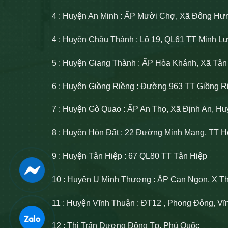
4 : Huyện An Minh : ẤP Mười Chợ, Xã Đông Hư
4 : Huyện Châu Thành : Lộ 19, QL61 TT Minh 
5 : Huyện Giang Thành : ẤP Hòa Khánh, Xã Tâ
6 : Huyện Giồng Riềng : Đường 963 TT Giồng R
7 : Huyện Gò Quao : ẤP An Thọ, Xã Định An, H
8 : Huyện Hòn Đất : 22 Đường Minh Mạng, TT H
9 : Huyện Tân Hiệp : 67 QL80 TT Tân Hiệp
10 : Huyện U Minh Thượng : ẤP Cạn Ngọn, X T
11 : Huyện Vĩnh Thuận : ĐT12 , Phong Đông, V
12 : Thị Trấn Dương Đông Tp. Phú Quốc