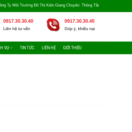
 Môi Trường Đô Thị Kiên Giang Chuyên: Thông Tắc Bồn Cầu, Tắc Cống, Tắc B
0917.30.30.40
0917.30.30.40
Liên hệ tư vấn
Góp ý, khiếu nại
CH VỤ
TIN TỨC
LIÊN HỆ
GIỚI THIỆU