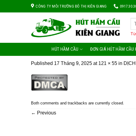
Skip
CÔNG TY MÔI TRƯỜNG ĐÔ THỊ KIÊN GIANG
0917.30.3
to
content
Từ
HÚT HẦM CẦU
ĐƠN GIÁ HÚT HẦM CẦU 
Published
17 Tháng 9, 2025
at
121 × 55
in
DỊCH
Both comments and trackbacks are currently closed.
←
Previous