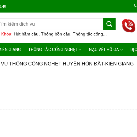
Công Ty
0.40
 Khóa:
Hút hầm cầu, Thông bồn cầu, Thông tắc cống...
KIÊN GIANG
THÔNG TẮC CỐNG NGHẸT
NẠO VÉT HỐ GA
DỊ
 VỤ THÔNG CỐNG NGHẸT HUYỆN HÒN ĐẤT-KIÊN GIANG