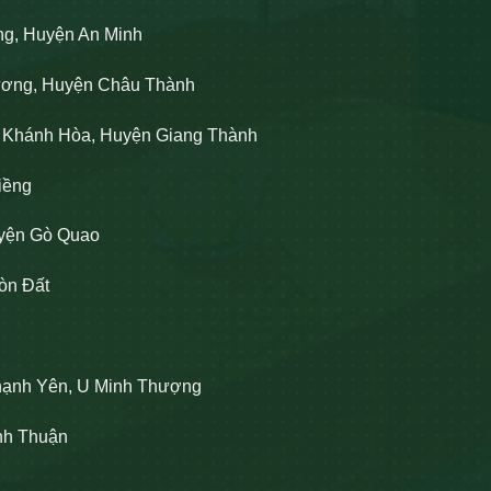
ng, Huyện An Minh
Lương, Huyện Châu Thành
n Khánh Hòa, Huyện Giang Thành
iềng
uyện Gò Quao
òn Đất
hạnh Yên, U Minh Thượng
ĩnh Thuận