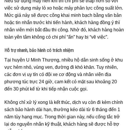
Nếu sử dụng máy nén khí thì chi phí sẽ thấp hơn so với
việc sử dụng máy lò xo hoặc máy phản lực công suất lớn.
Mức giá này sẽ được công khai minh bạch bằng văn bản
hoặc tin nhắn trước khi tiến hành, khách hàng đồng ý thì
nhân viên mới bắt đầu thi công. Nhờ đó, khách hàng hoàn
toàn yên tâm không có chi phí “ẩn” hay bị “vẽ việc”.
Hỗ trợ nhanh, bảo hành có trách nhiệm
Tại huyện U Minh Thượng, nhiều hộ dân sinh sống ở khu
vực hẻm nhỏ, vùng ven, đường đi khó khăn. Tuy nhiên,
các đơn vị uy tín có đội xe cơ động và nhân viên địa
phương túc trực 24 giờ, cam kết có mặt sau khoảng 20
đến 30 phút kể từ khi tiếp nhận cuộc gọi.
Không chỉ xử lý xong là kết thúc, dịch vụ còn đi kèm chính
sách bảo hành dài hạn, thường kéo dài từ 6 tháng đến 1
năm tùy hạng mục. Trong thời gian này, nếu cống tắc trở
lại do nguyên nhân kỹ thuật, khách hàng sẽ được hỗ trợ