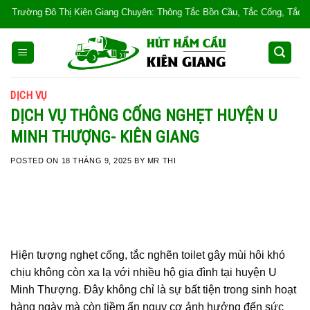
Skip
ên Giang Chuyên: Thông Tắc Bồn Cầu, Tắc Cống, Tắc Bồn Rửa, Mùi Hôi, Hút 
to
content
DỊCH VỤ
DỊCH VỤ THÔNG CỐNG NGHẸT HUYỆN U
MINH THƯỢNG- KIÊN GIANG
POSTED ON
18 THÁNG 9, 2025
BY
MR THI
Hiện tượng nghẹt cống, tắc nghẽn toilet gây mùi hôi khó
chịu không còn xa lạ với nhiều hộ gia đình tại huyện U
Minh Thượng. Đây không chỉ là sự bất tiện trong sinh hoạt
hàng ngày mà còn tiềm ẩn nguy cơ ảnh hưởng đến sức