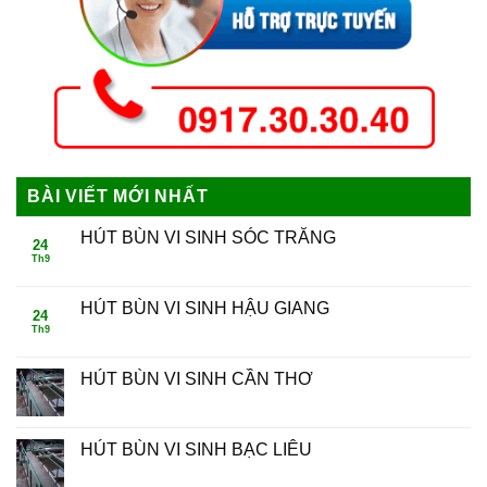
BÀI VIẾT MỚI NHẤT
HÚT BÙN VI SINH SÓC TRĂNG
24
Th9
HÚT BÙN VI SINH HẬU GIANG
24
Th9
HÚT BÙN VI SINH CẦN THƠ
HÚT BÙN VI SINH BẠC LIÊU