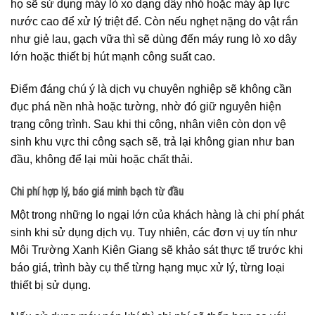
họ sẽ sử dụng máy lò xo dạng dây nhỏ hoặc máy áp lực
nước cao để xử lý triệt để. Còn nếu nghẹt nặng do vật rắn
như giẻ lau, gạch vữa thì sẽ dùng đến máy rung lò xo dây
lớn hoặc thiết bị hút mạnh công suất cao.
Điểm đáng chú ý là dịch vụ chuyên nghiệp sẽ không cần
đục phá nền nhà hoặc tường, nhờ đó giữ nguyên hiện
trạng công trình. Sau khi thi công, nhân viên còn dọn vệ
sinh khu vực thi công sạch sẽ, trả lại không gian như ban
đầu, không để lại mùi hoặc chất thải.
Chi phí hợp lý, báo giá minh bạch từ đầu
Một trong những lo ngại lớn của khách hàng là chi phí phát
sinh khi sử dụng dịch vụ. Tuy nhiên, các đơn vị uy tín như
Môi Trường Xanh Kiên Giang sẽ khảo sát thực tế trước khi
báo giá, trình bày cụ thể từng hạng mục xử lý, từng loại
thiết bị sử dụng.