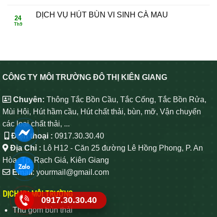
DỊCH VỤ HÚT BÙN VI SINH CÀ MAU
24
Th9
CÔNG TY MÔI TRƯỜNG ĐÔ THỊ KIÊN GIANG
Chuyên:
Thông Tắc Bồn Cầu, Tắc Cống, Tắc Bồn Rửa,
Mùi Hôi, Hút hầm cầu, Hút chất thải, bùn, mỡ, Vận chuyển
các loại chất thải, ...
Điện thoại :
0917.30.30.40
Địa Chỉ :
Lô H12 - Căn 25 đường Lê Hồng Phong, P. An
Hòa, Tp. Rạch Giá, Kiên Giang
Email
: yourmail@gmail.com
DỊCH VỤ MÔI TRƯỜNG
0917.30.30.40
Thu gom bùn thải